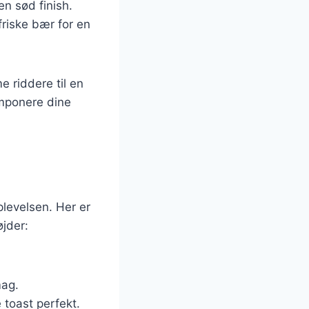
en sød finish.
friske bær for en
e riddere til en
 imponere dine
plevelsen. Her er
øjder:
mag.
 toast perfekt.