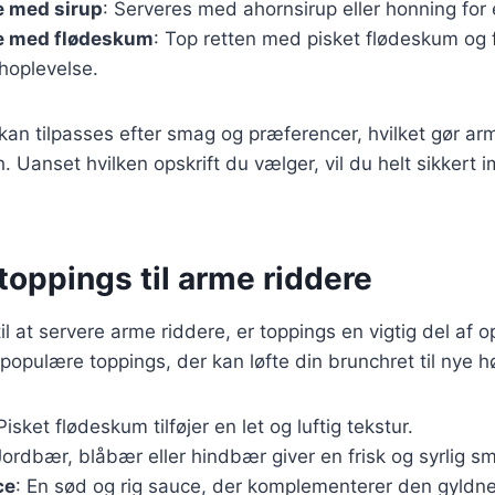
e med sirup
: Serveres med ahornsirup eller honning for 
e med flødeskum
: Top retten med pisket flødeskum og 
hoplevelse.
 kan tilpasses efter smag og præferencer, hvilket gør arm
ch. Uanset hvilken opskrift du vælger, vil du helt sikkert
oppings til arme riddere
l at servere arme riddere, er toppings en vigtig del af o
populære toppings, der kan løfte din brunchret til nye h
 Pisket flødeskum tilføjer en let og luftig tekstur.
Jordbær, blåbær eller hindbær giver en frisk og syrlig s
ce
: En sød og rig sauce, der komplementerer den gyldne