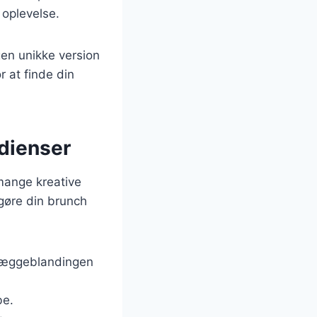
 oplevelse.
en unikke version
r at finde din
dienser
 mange kreative
t gøre din brunch
i æggeblandingen
be.