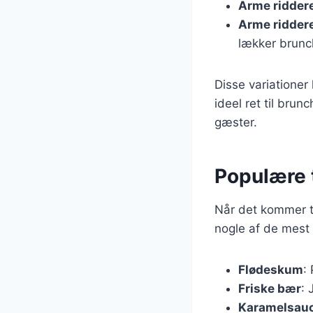
Arme ridder
Arme ridder
lækker brunc
Disse variationer
ideel ret til brun
gæster.
Populære t
Når det kommer ti
nogle af de mest 
Flødeskum
:
Friske bær
: 
Karamelsau