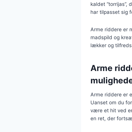
kaldet “torrijas”,
har tilpasset sig
Arme riddere er 
madspild og krea
lækker og tilfred
Arme ridd
mulighed
Arme riddere er e
Uanset om du fore
være et hit ved e
en ret, der fort