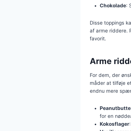
Chokolade
: 
Disse toppings k
af arme riddere. 
favorit.
Arme ridd
For dem, der ønsk
måder at tilføje e
endnu mere spæ
Peanutbutte
for en nødde
Kokosflager