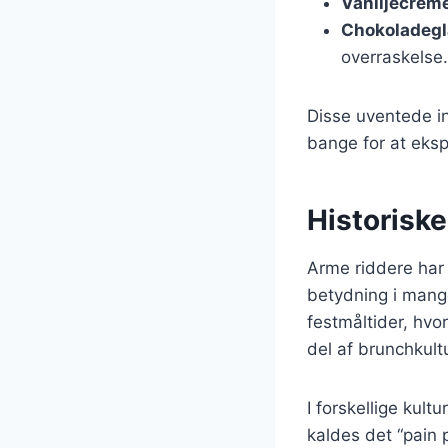
Vaniljecrem
Chokoladegl
overraskelse.
Disse uventede in
bange for at eks
Historiske
Arme riddere har 
betydning i mange
festmåltider, hvo
del af brunchkult
I forskellige kult
kaldes det “pain 