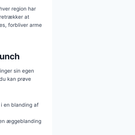
hver region har
oretrækker at
s, forbliver arme
runch
inger sin egen
 du kan prøve
 i en blanding af
 den æggeblanding