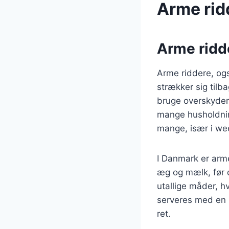
Arme rid
Arme ridde
Arme riddere, og
strækker sig tilb
bruge overskydend
mange husholdnin
mange, især i w
I Danmark er arm
æg og mælk, før 
utallige måder, h
serveres med en ræ
ret.