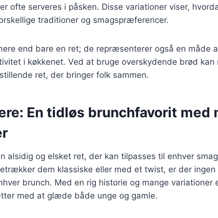
 der ofte serveres i påsken. Disse variationer viser, hvor
 forskellige traditioner og smagspræferencer.
mere end bare en ret; de repræsenterer også en måde 
tivitet i køkkenet. Ved at bruge overskydende brød ka
sstillende ret, der bringer folk sammen.
ere: En tidløs brunchfavorit med
er
n alsidig og elsket ret, der kan tilpasses til enhver sma
trækker dem klassiske eller med et twist, er der ingen t
nhver brunch. Med en rig historie og mange variationer 
sætter med at glæde både unge og gamle.