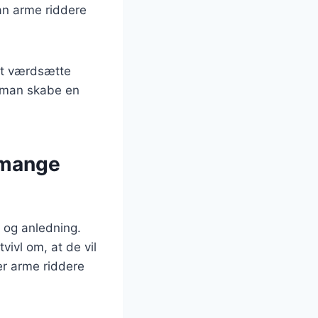
dan arme riddere
at værdsætte
n man skabe en
 mange
g og anledning.
vivl om, at de vil
er arme riddere