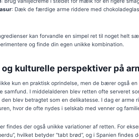
e
: Brug vaniljecreme i stedet for mælk for en rigere sma
asur
: Dæk de færdige arme riddere med chokoladeglas
gredienser kan forvandle en simpel ret til noget helt sær
perimentere og finde din egen unikke kombination.
 og kulturelle perspektiver på ar
ikke kun en praktisk oprindelse, men de bærer også en 
 samfund. I middelalderen blev retten ofte serveret so
r den blev betragtet som en delikatesse. I dag er arme r
uren, hvor de ofte nydes i selskab med venner og famili
urer findes der også unikke variationer af retten. For eks
perdu”, hvilket betyder “tabt brød”, og i Spanien findes d