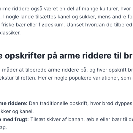
 arme riddere også været en del af mange kulturer, hvor 
n. I nogle lande tilsættes kanel og sukker, mens andre f
friske bær eller flødeskum. Uanset hvordan de tilberede
klassiker.
e opskrifter på arme riddere til b
måder at tilberede arme riddere på, og hver opskrift br
kstur til retten. Her er nogle populære variationer, som
me riddere
: Den traditionelle opskrift, hvor brød dyppes
kker og kanel.
e med frugt
: Tilsæt skiver af banan, æble eller bær til
ag.