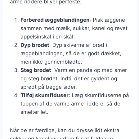
arme riddere bliver perfekte:
Forbered æggeblandingen
: Pisk æggene
sammen med mælk, sukker, kanel og revet
appelsinskal i en skål.
Dyp brødet
: Dyp skiverne af brød i
æggeblandingen, så de er godt dækket,
men ikke gennemblødte.
Steg brødet
: Varm en pande op med smør
og steg brødet, indtil det er gyldent og
sprødt på begge sider.
Tilføj skumfiduser
: Læg skumfiduserne på
toppen af de varme arme riddere, så de
smelter let.
Når de er færdige, kan du drysse lidt ekstra
sukker og kanel over dem for at fuldende