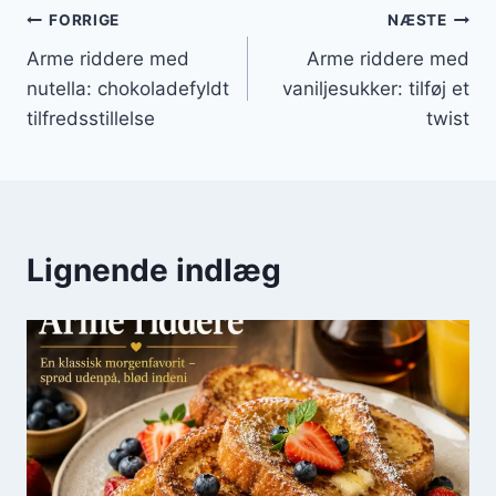
Indlægsnavigation
FORRIGE
NÆSTE
Arme riddere med
Arme riddere med
nutella: chokoladefyldt
vaniljesukker: tilføj et
tilfredsstillelse
twist
Lignende indlæg