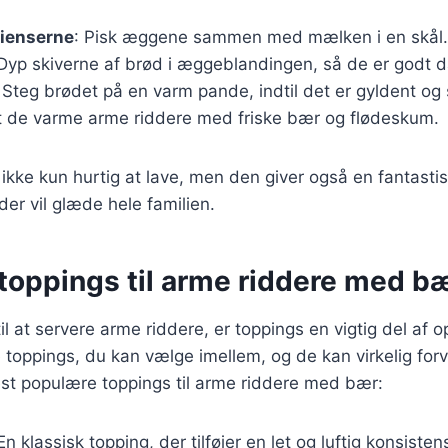
dienserne
: Pisk æggene sammen med mælken i en skål.
 Dyp skiverne af brød i æggeblandingen, så de er godt 
 Steg brødet på en varm pande, indtil det er gyldent og 
t de varme arme riddere med friske bær og flødeskum.
 ikke kun hurtig at lave, men den giver også en fantasti
er vil glæde hele familien.
toppings til arme riddere med b
l at servere arme riddere, er toppings en vigtig del af o
 toppings, du kan vælge imellem, og de kan virkelig forv
est populære toppings til arme riddere med bær:
 En klassisk topping, der tilføjer en let og luftig konsisten