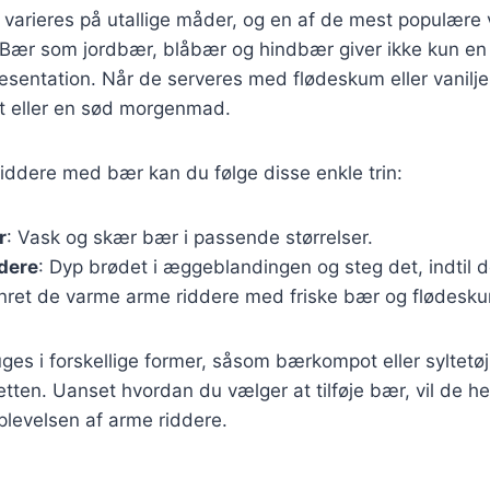
varieres på utallige måder, og en af de mest populære v
r. Bær som jordbær, blåbær og hindbær giver ikke kun en
entation. Når de serveres med flødeskum eller vaniljes
t eller en sød morgenmad.
riddere med bær kan du følge disse enkle trin:
r
: Vask og skær bær i passende størrelser.
dere
: Dyp brødet i æggeblandingen og steg det, indtil d
Anret de varme arme riddere med friske bær og flødesk
es i forskellige former, såsom bærkompot eller syltetøj,
etten. Uanset hvordan du vælger at tilføje bær, vil de hel
levelsen af arme riddere.