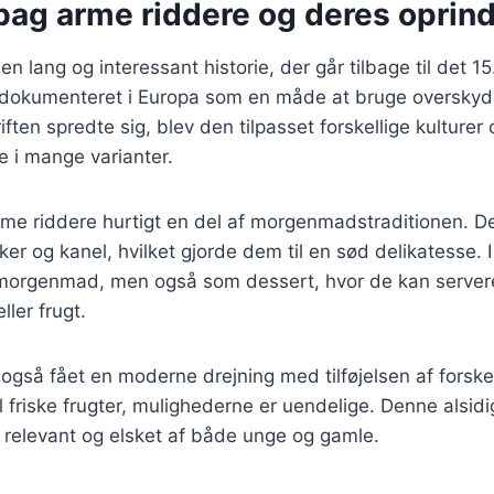
 bag arme riddere og deres oprin
n lang og interessant historie, der går tilbage til det 1
t dokumenteret i Europa som en måde at bruge overskyd
ften spredte sig, blev den tilpasset forskellige kulturer
de i mange varianter.
me riddere hurtigt en del af morgenmadstraditionen. De
er og kanel, hvilket gjorde dem til en sød delikatesse. I
 morgenmad, men også som dessert, hvor de kan serve
ller frugt.
også fået en moderne drejning med tilføjelsen af forske
til friske frugter, mulighederne er uendelige. Denne alsidi
er relevant og elsket af både unge og gamle.