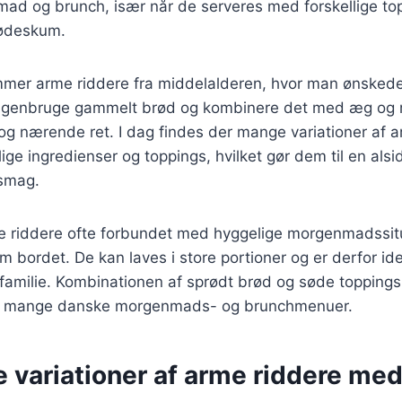
nmad og brunch, især når de serveres med forskellige to
flødeskum.
ammer arme riddere fra middelalderen, hvor man ønsked
t genbruge gammelt brød og kombinere det med æg og
g nærende ret. I dag findes der mange variationer af a
lige ingredienser og toppings, hvilket gør dem til en alsi
 smag.
e riddere ofte forbundet med hyggelige morgenmadssitu
m bordet. De kan laves i store portioner og er derfor ide
familie. Kombinationen af sprødt brød og søde toppings
af mange danske morgenmads- og brunchmenuer.
e variationer af arme riddere me