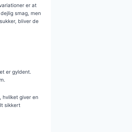
ariationer er at
 dejlig smag, men
ukker, bliver de
et er gyldent.
um.
 hvilket giver en
t sikkert