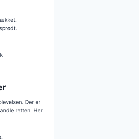
dækket.
sprødt.
sk
ær
plevelsen. Der er
andle retten. Her
s.