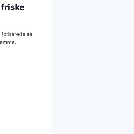
friske
r forberedelse.
hjemme.