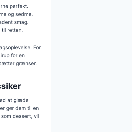
rne perfekt.
arme og sødme.
kadent smag.
il retten.
agsoplevelse. For
irup for en
 sætter grænser.
ssiker
 med at glæde
r gør dem til en
 som dessert, vil