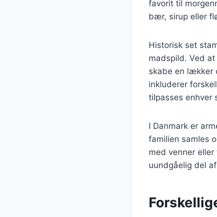
favorit til morge
bær, sirup eller 
Historisk set st
madspild. Ved a
skabe en lækker o
inkluderer forskel
tilpasses enhver
I Danmark er arm
familien samles o
med venner eller 
uundgåelig del 
Forskellig