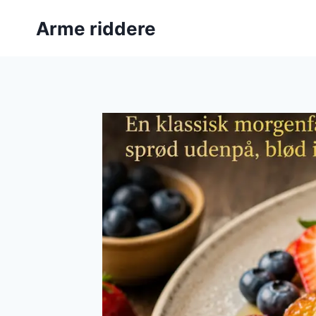
Fortsæt
Arme riddere
til
indhold