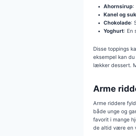
Ahornsirup
:
Kanel og su
Chokolade
: 
Yoghurt
: En 
Disse toppings k
eksempel kan du 
lækker dessert. M
Arme ridde
Arme riddere fyld
både unge og gam
favorit i mange h
de altid være en 