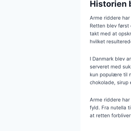
Historien
Arme riddere har e
Retten blev førs
takt med at opskri
hvilket resultere
I Danmark blev ar
serveret med sukk
kun populære til
chokolade, sirup e
Arme riddere har 
fyld. Fra nutella 
at retten forbliv