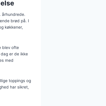
delse
5. århundrede.
ende brød på. I
 og køkkener,
 blev ofte
 dag er de ikke
res med
llige toppings og
ghed har sikret,