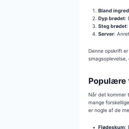
Bland ingre
Dyp brødet
:
Steg brødet
:
Server
: Anre
Denne opskrift er
smagsoplevelse, d
Populære 
Når det kommer ti
mange forskellige
er nogle af de m
Flødeskum
: