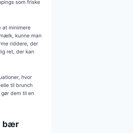
ppings som friske
e at minimere
 mælk, kunne man
rme riddere, der
dig ret, der kan
ationer, hvor
elle til brunch
 gør dem til en
d bær