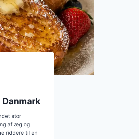
 i Danmark
ndet stor
ing af æg og
 riddere til en