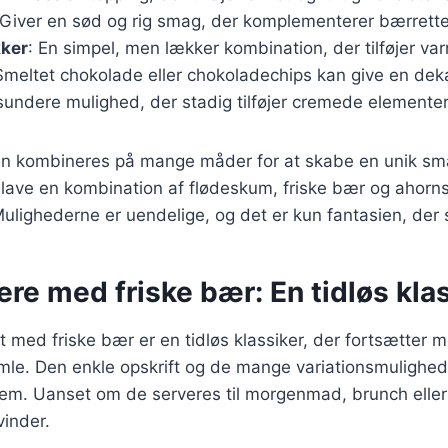
 Giver en sød og rig smag, der komplementerer bærrette
kker
: En simpel, men lækker kombination, der tilføjer v
Smeltet chokolade eller chokoladechips kan give en de
sundere mulighed, der stadig tilføjer cremede elementer t
an kombineres på mange måder for at skabe en unik sm
lave en kombination af flødeskum, friske bær og ahorns
ulighederne er uendelige, og det er kun fantasien, der
re med friske bær: En tidløs kla
t med friske bær er en tidløs klassiker, der fortsætter
le. Den enkle opskrift og de mange variationsmulighede
jem. Uanset om de serveres til morgenmad, brunch eller
vinder.