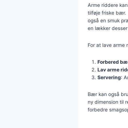
Arme riddere kan 
tilføje friske bæ
også en smuk præs
en lækker desser
For at lave arme 
Forbered bæ
Lav arme rid
Servering
: 
Bær kan også brug
ny dimension til r
forbedre smagsop