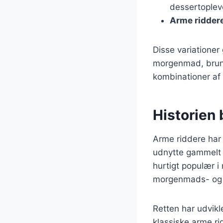
dessertoplev
Arme ridder
Disse variationer 
morgenmad, brunc
kombinationer af t
Historien 
Arme riddere har 
udnytte gammelt 
hurtigt populær i
morgenmads- og 
Retten har udvikle
klassiske arme r