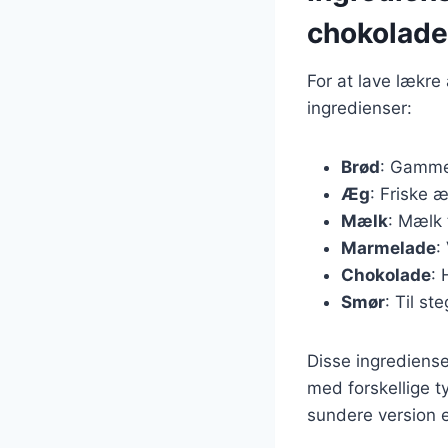
chokolade
For at lave lækr
ingredienser:
Brød
: Gamme
Æg
: Friske æ
Mælk
: Mælk 
Marmelade
:
Chokolade
: 
Smør
: Til st
Disse ingrediense
med forskellige t
sundere version e