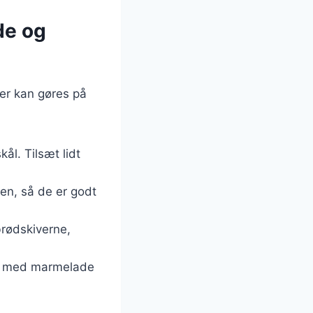
de og
er kan gøres på
l. Tilsæt lidt
en, så de er godt
rødskiverne,
em med marmelade