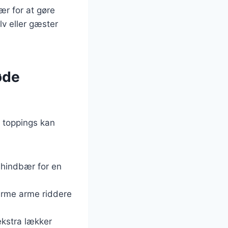
ær for at gøre
v eller gæster
øde
e toppings kan
 hindbær for en
arme arme riddere
ekstra lækker