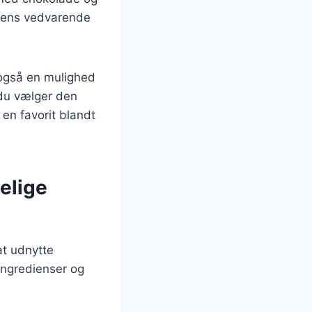
ettens vedvarende
 også en mulighed
 du vælger den
 en favorit blandt
elige
at udnytte
ingredienser og