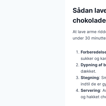
Sådan lav
chokolade
At lave arme rid
under 30 minutter
Forberedelse
sukker og kan
Dypning af 
dækket.
Stegning
: S
indtil de er 
Servering
: 
og hakket ch