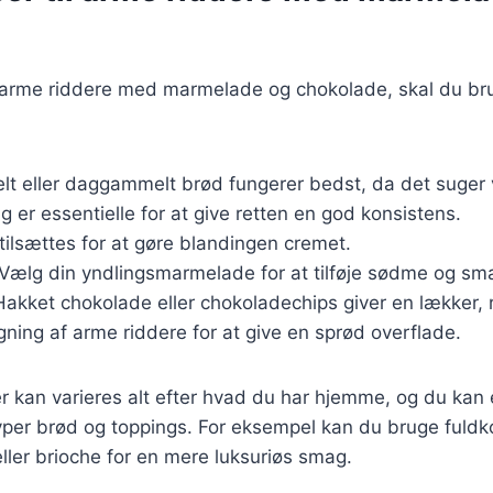
e arme riddere med marmelade og chokolade, skal du br
lt eller daggammelt brød fungerer bedst, da det suger
g er essentielle for at give retten en god konsistens.
tilsættes for at gøre blandingen cremet.
 Vælg din yndlingsmarmelade for at tilføje sødme og sm
Hakket chokolade eller chokoladechips giver en lækker, 
egning af arme riddere for at give en sprød overflade.
r kan varieres alt efter hvad du har hjemme, og du kan
yper brød og toppings. For eksempel kan du bruge fuldk
ller brioche for en mere luksuriøs smag.