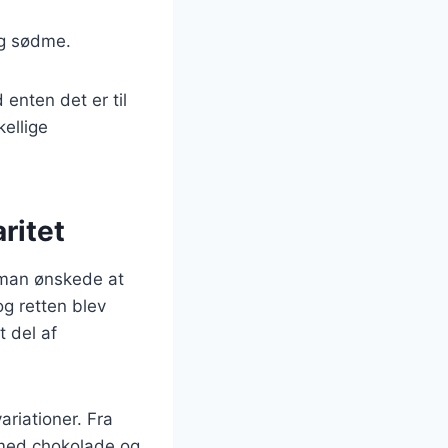
lig sødme.
 enten det er til
ellige
ritet
r man ønskede at
g retten blev
t del af
ariationer. Fra
 med chokolade og