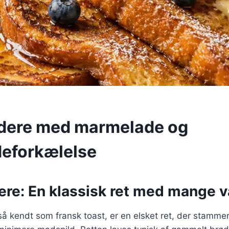
dere med marmelade og
eforkælelse
re: En klassisk ret med mange v
å kendt som fransk toast, er en elsket ret, der stammer 