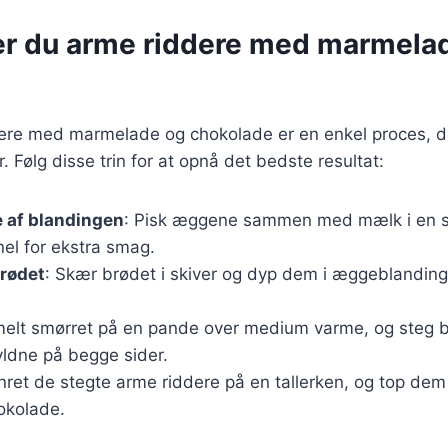
er du arme riddere med marmela
dere med marmelade og chokolade er en enkel proces, d
. Følg disse trin for at opnå det bedste resultat:
 af blandingen
: Pisk æggene sammen med mælk i en skå
el for ekstra smag.
brødet
: Skær brødet i skiver og dyp dem i æggeblanding
melt smørret på en pande over medium varme, og steg b
gyldne på begge sider.
Anret de stegte arme riddere på en tallerken, og top d
okolade.