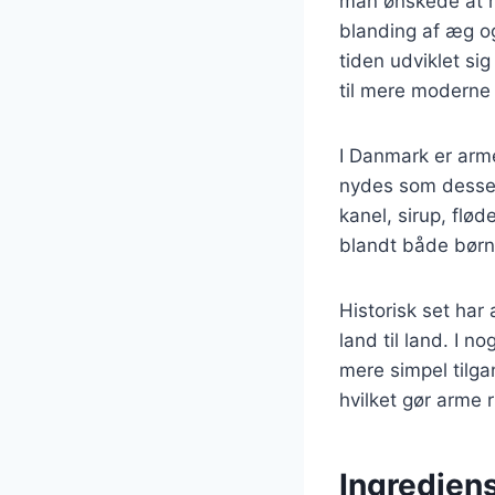
man ønskede at m
blanding af æg o
tiden udviklet sig
til mere moderne 
I Danmark er arm
nydes som desser
kanel, sirup, fl
blandt både børn
Historisk set har
land til land. I n
mere simpel tilg
hvilket gør arme ri
Ingredien