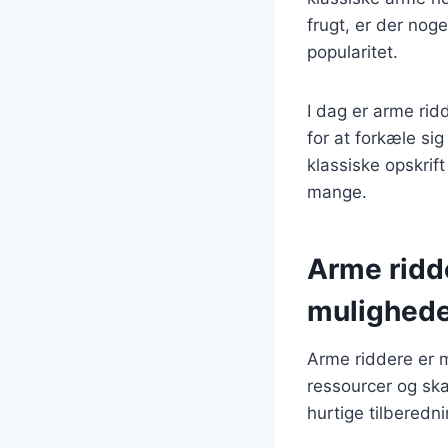
frugt, er der nog
popularitet.
I dag er arme ri
for at forkæle si
klassiske opskrift
mange.
Arme ridde
mulighed
Arme riddere er m
ressourcer og sk
hurtige tilberedni