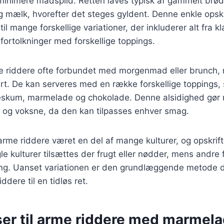
inimere madspild. Retten laves typisk af gammelt brød
g mælk, hvorefter det steges gyldent. Denne enkle opsk
 til mange forskellige variationer, der inkluderer alt fra k
fortolkninger med forskellige toppings.
e riddere ofte forbundet med morgenmad eller brunch,
t. De kan serveres med en række forskellige toppings,
ødeskum, marmelade og chokolade. Denne alsidighed gør 
 og voksne, da den kan tilpasses enhver smag.
 arme riddere været en del af mange kulturer, og opskrift
ogle kulturer tilsættes der frugt eller nødder, mens andre
ang. Uanset variationen er den grundlæggende metode
ddere til en tidløs ret.
ser til arme riddere med marmel