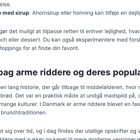
else.
e med sirup
: Ahornsirup eller honning kan tilføje en dej
gør det muligt at tilpasse retten til enhver lejlighed, hvad
h eller dessert. Du kan også eksperimentere med forsk
oppings for at finde din favorit.
bag arme riddere og deres popula
en lang historie, der går tilbage til middelalderen, hvo
brød. Det var en praktisk måde at undgå madspild på, o
 mange kulturer. I Danmark er arme riddere blevet en fas
brunchtraditionen.
t sig over tid, og i dag findes der utallige opskrifter og v
iddere med sukker og kanel til mere moderne versioner