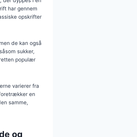
, der dyppes i en
rift har gennem
lassiske opskrifter
 men de kan også
 såsom sukker,
retten populær
erne varierer fra
 foretrækker en
 den samme,
ade og