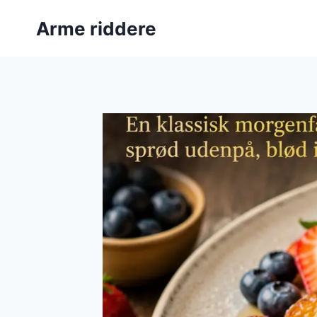
Fortsæt
Arme riddere
til
indhold