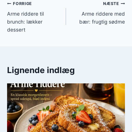
Indlægsnavigation
FORRIGE
NÆSTE
Arme riddere til
Arme riddere med
brunch: lækker
bær: frugtig sødme
dessert
Lignende indlæg