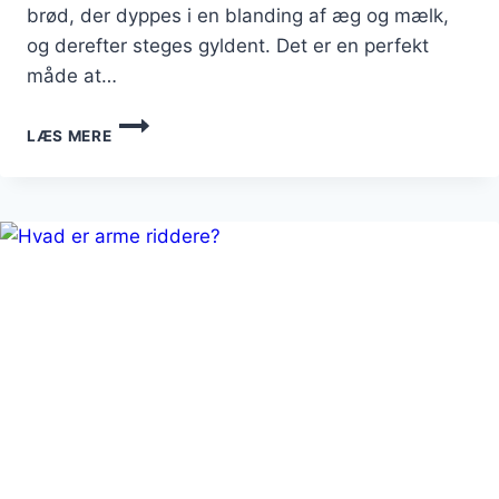
brød, der dyppes i en blanding af æg og mælk,
og derefter steges gyldent. Det er en perfekt
måde at…
ARME
LÆS MERE
RIDDERE
TIL
BRUNCH
MED
FRISKE
BÆR