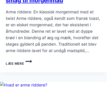
smag til morgenmad
Arme riddere: En klassisk morgenmad med et
twist Arme riddere, også kendt som fransk toast,
er en elsket morgenmad, der har eksisteret i
århundreder. Denne ret er lavet ved at dyppe
brød i en blanding af æg og mælk, hvorefter det
steges gyldent på panden. Traditionelt set blev
arme riddere lavet for at undgå madspild,…
ARME
LÆS MERE
RIDDERE
MED
BÆR:
FRISK
SMAG
TIL
MORGENMAD