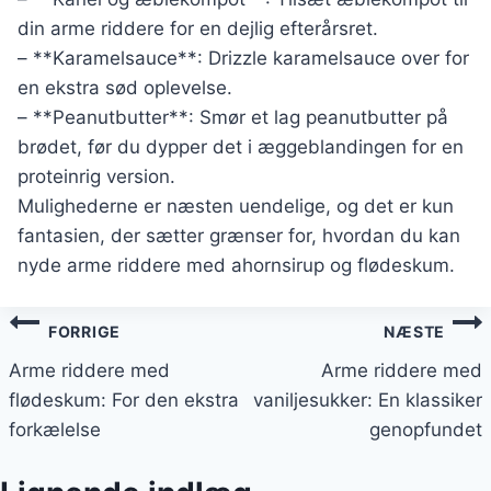
din arme riddere for en dejlig efterårsret.
– **Karamelsauce**: Drizzle karamelsauce over for
en ekstra sød oplevelse.
– **Peanutbutter**: Smør et lag peanutbutter på
brødet, før du dypper det i æggeblandingen for en
proteinrig version.
Mulighederne er næsten uendelige, og det er kun
fantasien, der sætter grænser for, hvordan du kan
nyde arme riddere med ahornsirup og flødeskum.
Indlægsnavigation
FORRIGE
NÆSTE
Arme riddere med
Arme riddere med
flødeskum: For den ekstra
vaniljesukker: En klassiker
forkælelse
genopfundet