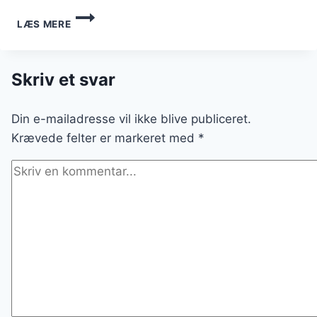
SKØNNE
LÆS MERE
ARME
RIDDERE
MED
PISKET
Skriv et svar
FLØDESKUM
Din e-mailadresse vil ikke blive publiceret.
Krævede felter er markeret med
*