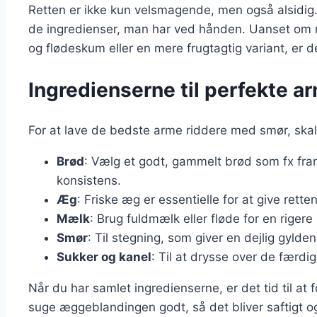
Retten er ikke kun velsmagende, men også alsidig.
de ingredienser, man har ved hånden. Uanset om 
og flødeskum eller en mere frugtagtig variant, er 
Ingredienserne til perfekte 
For at lave de bedste arme riddere med smør, skal
Brød
: Vælg et godt, gammelt brød som fx fra
konsistens.
Æg
: Friske æg er essentielle for at give rette
Mælk
: Brug fuldmælk eller fløde for en riger
Smør
: Til stegning, som giver en dejlig gylde
Sukker og kanel
: Til at drysse over de færdi
Når du har samlet ingredienserne, er det tid til at 
suge æggeblandingen godt, så det bliver saftigt og