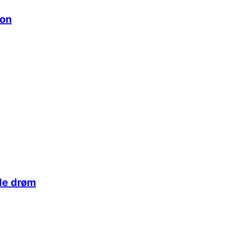
ion
de drøm