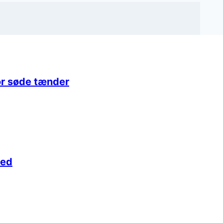
or søde tænder
hed