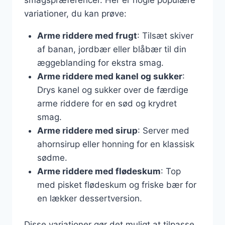
variationer, du kan prøve:
Arme riddere med frugt
: Tilsæt skiver
af banan, jordbær eller blåbær til din
æggeblanding for ekstra smag.
Arme riddere med kanel og sukker
:
Drys kanel og sukker over de færdige
arme riddere for en sød og krydret
smag.
Arme riddere med sirup
: Server med
ahornsirup eller honning for en klassisk
sødme.
Arme riddere med flødeskum
: Top
med pisket flødeskum og friske bær for
en lækker dessertversion.
Disse variationer gør det muligt at tilpasse