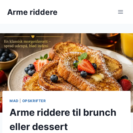
Fortsæt
Arme riddere
til
indhold
MAD
|
OPSKRIFTER
Arme riddere til brunch
eller dessert