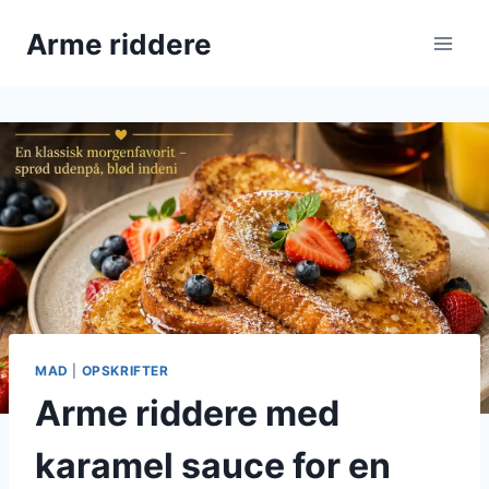
Fortsæt
Arme riddere
til
indhold
MAD
|
OPSKRIFTER
Arme riddere med
karamel sauce for en