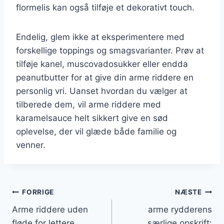
flormelis kan også tilføje et dekorativt touch.
Endelig, glem ikke at eksperimentere med
forskellige toppings og smagsvarianter. Prøv at
tilføje kanel, muscovadosukker eller endda
peanutbutter for at give din arme riddere en
personlig vri. Uanset hvordan du vælger at
tilberede dem, vil arme riddere med
karamelsauce helt sikkert give en sød
oplevelse, der vil glæde både familie og
venner.
Indlægsnavigation
FORRIGE
NÆSTE
Arme riddere uden
arme rydderens
fløde for lettere
særlige opskrift: