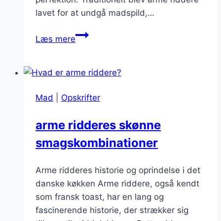
lavet for at undgå madspild,…
Arme
Læs mere
riddere
med
vaniljesukker:
For
Mad
|
Opskrifter
ekstra
smag
arme ridderes skønne
smagskombinationer
Arme ridderes historie og oprindelse i det
danske køkken Arme riddere, også kendt
som fransk toast, har en lang og
fascinerende historie, der strækker sig