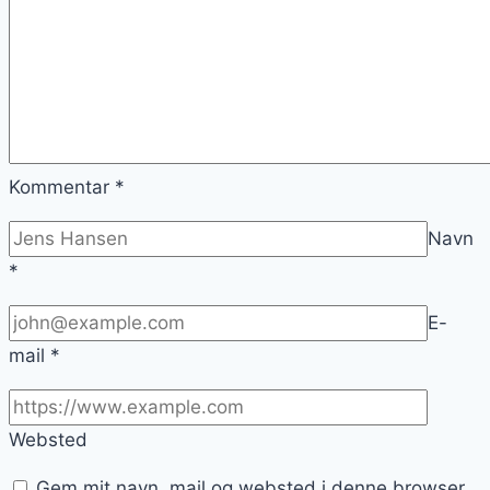
Kommentar
*
Navn
*
E-
mail
*
Websted
Gem mit navn, mail og websted i denne browser