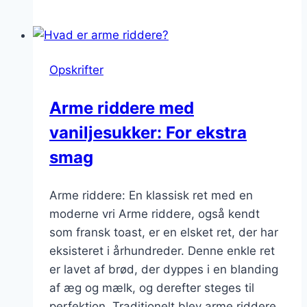
riddere
med
flødeskum
og
Opskrifter
bær:
en
Arme riddere med
fest
vaniljesukker: For ekstra
for
ganen
smag
Arme riddere: En klassisk ret med en
moderne vri Arme riddere, også kendt
som fransk toast, er en elsket ret, der har
eksisteret i århundreder. Denne enkle ret
er lavet af brød, der dyppes i en blanding
af æg og mælk, og derefter steges til
perfektion. Traditionelt blev arme riddere