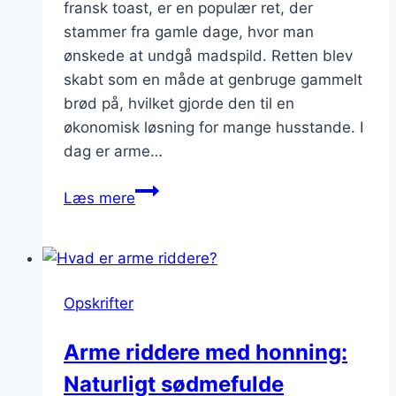
fransk toast, er en populær ret, der
stammer fra gamle dage, hvor man
ønskede at undgå madspild. Retten blev
skabt som en måde at genbruge gammelt
brød på, hvilket gjorde den til en
økonomisk løsning for mange husstande. I
dag er arme…
Arme
Læs mere
riddere:
med
sirup
og
Opskrifter
smør
Arme riddere med honning:
Naturligt sødmefulde