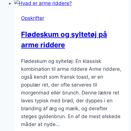
smør:
ekstra
Opskrifter
lækkert
Flødeskum og syltetøj på
arme riddere
Flødeskum og syltetøj: En klassisk
kombination til arme riddere Arme riddere,
også kendt som fransk toast, er en
populær ret, der ofte serveres til
morgenmad eller brunch. Denne lækre ret
laves typisk med brød, der dyppes i en
blanding af æg og mælk, og derefter
steges gyldenbrun. En af de mest elskede
måder at nyde…