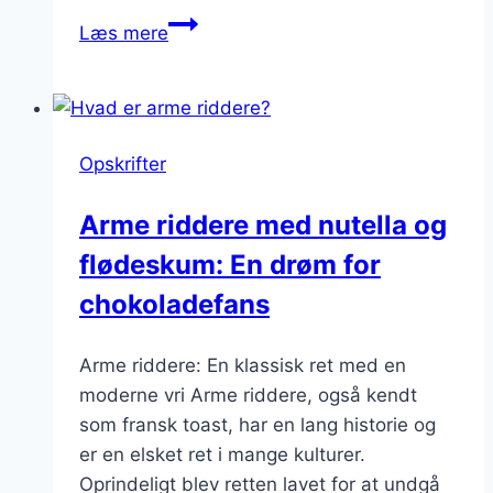
Flødeskum
Læs mere
og
syltetøj
på
arme
Opskrifter
riddere
Arme riddere med nutella og
flødeskum: En drøm for
chokoladefans
Arme riddere: En klassisk ret med en
moderne vri Arme riddere, også kendt
som fransk toast, har en lang historie og
er en elsket ret i mange kulturer.
Oprindeligt blev retten lavet for at undgå