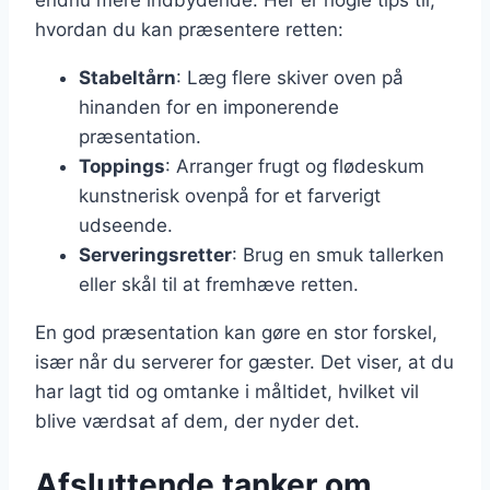
endnu mere indbydende. Her er nogle tips til,
hvordan du kan præsentere retten:
Stabeltårn
: Læg flere skiver oven på
hinanden for en imponerende
præsentation.
Toppings
: Arranger frugt og flødeskum
kunstnerisk ovenpå for et farverigt
udseende.
Serveringsretter
: Brug en smuk tallerken
eller skål til at fremhæve retten.
En god præsentation kan gøre en stor forskel,
især når du serverer for gæster. Det viser, at du
har lagt tid og omtanke i måltidet, hvilket vil
blive værdsat af dem, der nyder det.
Afsluttende tanker om