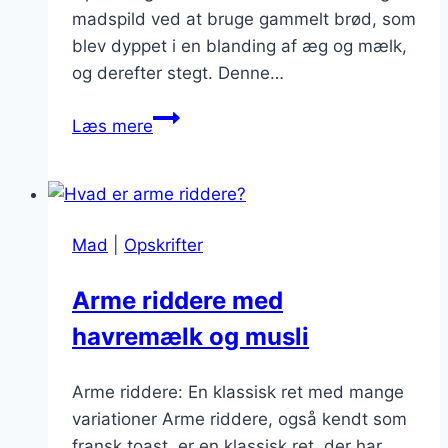
madspild ved at bruge gammelt brød, som
blev dyppet i en blanding af æg og mælk,
og derefter stegt. Denne…
Arme
Læs mere
riddere
med
nutella
og
Mad
|
Opskrifter
flødeskum:
En
Arme riddere med
drøm
havremælk og musli
for
chokoladefans
Arme riddere: En klassisk ret med mange
variationer Arme riddere, også kendt som
fransk toast, er en klassisk ret, der har