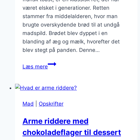
været elsket i generationer. Retten
stammer fra middelalderen, hvor man
brugte overskydende brød til at undgå
madspild. Brødet blev dyppet i en
blanding af æg og mælk, hvorefter det
blev stegt på panden. Denne…
Arme
Læs mere
riddere
med
havremælk
og
Mad
|
Opskrifter
musli
Arme riddere med
chokoladeflager til dessert