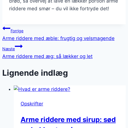
brød, så overvej at lave en lækker portion arme
riddere med smør – du vil ikke fortryde det!
Indlægsnavigation
Forrige
Arme riddere med æble: frugtig og velsmagende
Næste
Arme riddere med æg: så lækker og let
Lignende indlæg
Opskrifter
Arme riddere med sirup: sød