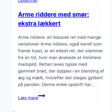
Opskrifter
og
lækker
Arme riddere med smør:
topping
ekstra lækkert
Arme riddere: en klassisk ret med mange
variationer Arme riddere, også kendt som
fransk toast, er en elsket ret, der stammer
fra en tid, hvor man ønskede at minimere
madspild. Retten laves typisk med
gammelt brød, der dyppes i en blanding af
æg og mælk, hvorefter det steges gyldent
på panden. Denne enkle opskrift har…
Arme
Læs mere
riddere
med