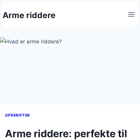
Fortsæt
Arme riddere
til
indhold
OPSKRIFTER
Arme riddere: perfekte til