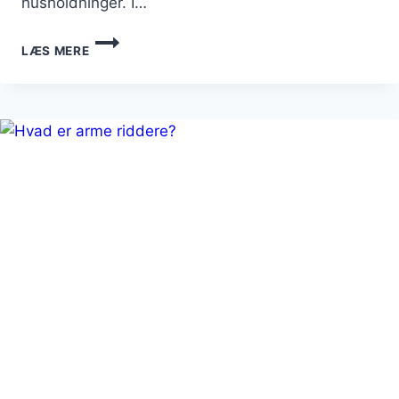
husholdninger. I…
ARME
LÆS MERE
RIDDERE
MED
SMØR:
RIG
PÅ
LÆKKERHED