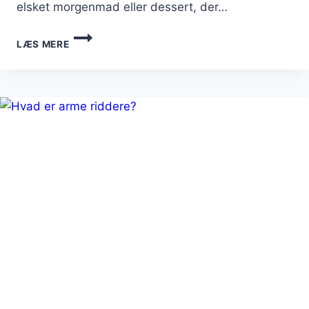
elsket morgenmad eller dessert, der…
ARME
LÆS MERE
RIDDERE
MED
CHOKOLADE:
EN
SYNDIG
FORNØJELSE