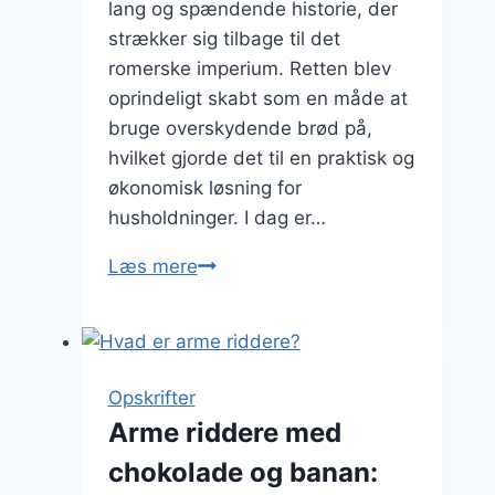
lang og spændende historie, der
strækker sig tilbage til det
romerske imperium. Retten blev
oprindeligt skabt som en måde at
bruge overskydende brød på,
hvilket gjorde det til en praktisk og
økonomisk løsning for
husholdninger. I dag er…
Arme
Læs mere
riddere
med
flødeskum
og
Opskrifter
syltetøj:
Arme riddere med
klassisk
chokolade og banan:
kærkommen