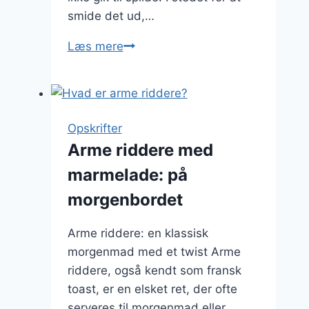
smide det ud,…
Arme
Læs mere
riddere
med
smør:
En
Opskrifter
himmelsk
Arme riddere med
kombination
marmelade: på
morgenbordet
Arme riddere: en klassisk
morgenmad med et twist Arme
riddere, også kendt som fransk
toast, er en elsket ret, der ofte
serveres til morgenmad eller