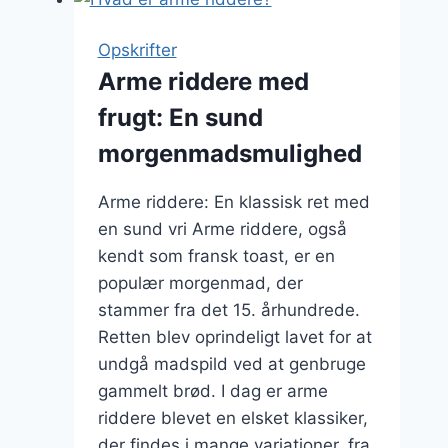
smør:
klassisk
Opskrifter
og
Arme riddere med
lækkert
frugt: En sund
morgenmadsmulighed
Arme riddere: En klassisk ret med
en sund vri Arme riddere, også
kendt som fransk toast, er en
populær morgenmad, der
stammer fra det 15. århundrede.
Retten blev oprindeligt lavet for at
undgå madspild ved at genbruge
gammelt brød. I dag er arme
riddere blevet en elsket klassiker,
der findes i mange variationer, fra