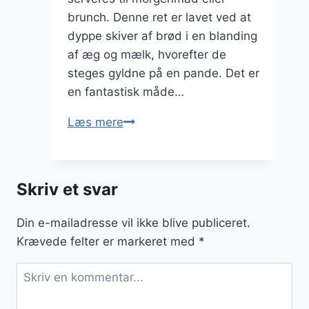
brunch. Denne ret er lavet ved at
dyppe skiver af brød i en blanding
af æg og mælk, hvorefter de
steges gyldne på en pande. Det er
en fantastisk måde…
Arme
Læs mere
riddere
med
marmelade:
Skriv et svar
på
morgenbordet
Din e-mailadresse vil ikke blive publiceret.
Krævede felter er markeret med
*