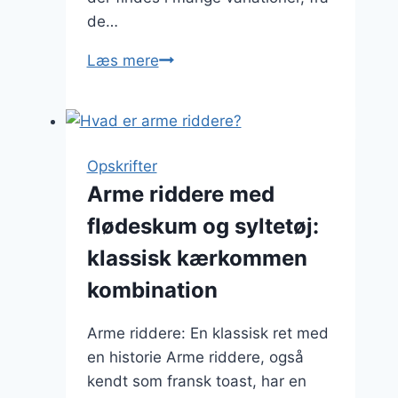
de…
Arme
Læs mere
riddere
med
frugt:
En
Opskrifter
sund
Arme riddere med
morgenmadsmulighed
flødeskum og syltetøj:
klassisk kærkommen
kombination
Arme riddere: En klassisk ret med
en historie Arme riddere, også
kendt som fransk toast, har en