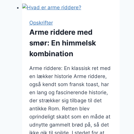
med
chokolade
og
Opskrifter
banan:
Arme riddere med
himmelsk
smør: En himmelsk
kombination
kombination
Arme riddere: En klassisk ret med
en lækker historie Arme riddere,
også kendt som fransk toast, har
en lang og fascinerende historie,
der strækker sig tilbage til det
antikke Rom. Retten blev
oprindeligt skabt som en måde at
udnytte gammelt brød på, så det
ikke gik til spilde. I stedet for at