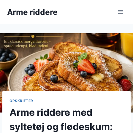
Fortsæt
Arme riddere
til
indhold
OPSKRIFTER
Arme riddere med
syltetøj og flødeskum: