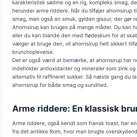
karakteristisk sødme og en rig, kompleks smag, der 
herunder arme riddere. Når du tilføjer ahornsirup t
smag, men også en smuk, gylden glasur, der gør 
Ahornsirup kan bruges på mange måder. Du kan hæ
eller du kan blande den med flødeskum for at ska
vælger at bruge den, vil ahornsirup helt sikkert tilf
brunchoplevelse.
Det er også værd at bemærke, at ahornsirup har 
indeholder antioxidanter og mineraler som zink og 
alternativ til raffineret sukker. Så næste gang du la
ahornsirup for både smag og sundhed.
Arme riddere: En klassisk bru
Arme riddere, også kendt som fransk toast, har en
fra det antikke Rom, hvor man brugte overskydende