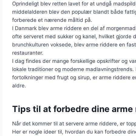
Oprindeligt blev retten lavet for at undgå madspil
middelalderen blev den populær blandt både fatti
forberede et nærende måltid på.
I Danmark blev arme riddere en del af morgenmads
ofte serveret med sukker og kanel, hvilket gjorde d
brunchkulturen voksede, blev arme riddere en fas
restauranter.
I dag findes der mange forskellige opskrifter og va
lokale traditioner og moderne madlavningstrends. Fr
fortolkninger med frugt og sirup, er arme riddere en
aldre.
Tips til at forbedre dine arm
Når det kommer til at servere arme riddere, er toppin
Her er nogle ideer til, hvordan du kan forbedre di