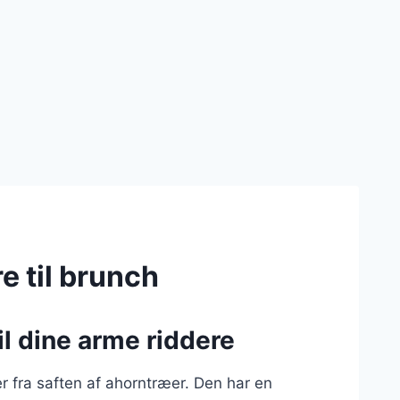
e til brunch
il dine arme riddere
 fra saften af ahorntræer. Den har en