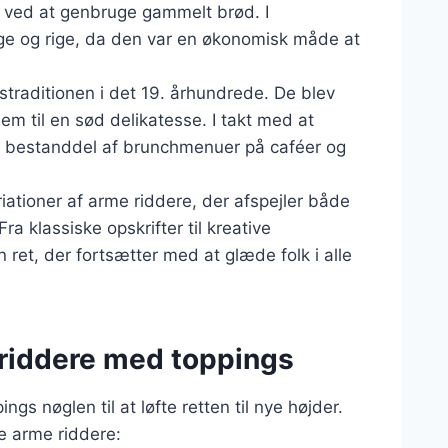
d ved at genbruge gammelt brød. I
ge og rige, da den var en økonomisk måde at
traditionen i det 19. århundrede. De blev
em til en sød delikatesse. I takt med at
t bestanddel af brunchmenuer på caféer og
riationer af arme riddere, der afspejler både
a klassiske opskrifter til kreative
 ret, der fortsætter med at glæde folk i alle
e riddere med toppings
gs nøglen til at løfte retten til nye højder.
ne arme riddere: