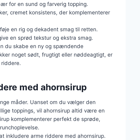
bær for en sund og farverig topping.
kker, cremet konsistens, der komplementerer
føje en rig og dekadent smag til retten.
give en sprød tekstur og ekstra smag.
kan du skabe en ny og spændende
er noget sødt, frugtigt eller nøddeagtigt, er
 riddere.
ddere med ahornsirup
mange måder. Uanset om du vælger den
lige toppings, vil ahornsirup altid være en
nsirup komplementerer perfekt de sprøde,
runchoplevelse.
t inkludere arme riddere med ahornsirup.