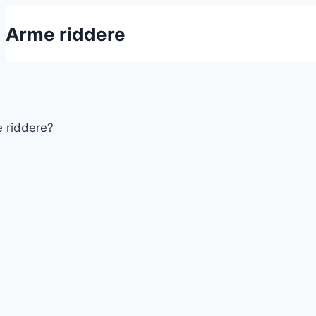
Fortsæt
Arme riddere
til
indhold