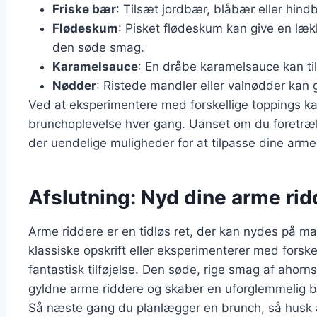
Friske bær
: Tilsæt jordbær, blåbær eller hind
Flødeskum
: Pisket flødeskum kan give en læ
den søde smag.
Karamelsauce
: En dråbe karamelsauce kan til
Nødder
: Ristede mandler eller valnødder kan 
Ved at eksperimentere med forskellige toppings 
brunchoplevelse hver gang. Uanset om du foretrækk
der uendelige muligheder for at tilpasse dine arme
Afslutning: Nyd dine arme ri
Arme riddere er en tidløs ret, der kan nydes på 
klassiske opskrift eller eksperimenterer med forskel
fantastisk tilføjelse. Den søde, rige smag af ahor
gyldne arme riddere og skaber en uforglemmelig b
Så næste gang du planlægger en brunch, så husk a