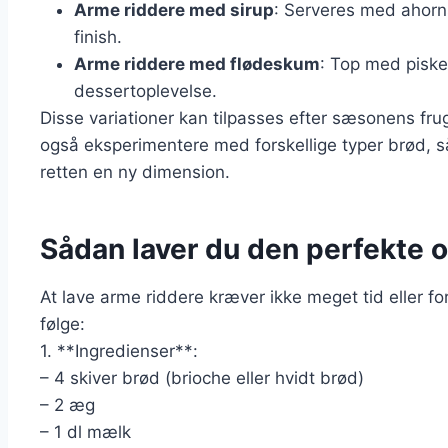
Arme riddere med sirup
: Serveres med ahorns
finish.
Arme riddere med flødeskum
: Top med piske
dessertoplevelse.
Disse variationer kan tilpasses efter sæsonens fru
også eksperimentere med forskellige typer brød, så
retten en ny dimension.
Sådan laver du den perfekte o
At lave arme riddere kræver ikke meget tid eller fo
følge:
1. **Ingredienser**:
– 4 skiver brød (brioche eller hvidt brød)
– 2 æg
– 1 dl mælk