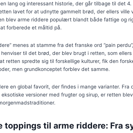
n lang og interessant historie, der går tilbage til det 4
retten lavet for at udnytte gammelt brød, der ellers ville
en blev arme riddere populært blandt både fattige og ri
t forberede et måltid på.
dere” menes at stamme fra det franske ord “pain perdu”
 henviser til det brød, der blev brugt i retten, som ellers
 at retten spredte sig til forskellige kulturer, fik den fors
oder, men grundkonceptet forblev det samme.
ere en global favorit, der findes i mange varianter. Fra 
e eksotiske versioner med frugter og sirup, er retten blev
morgenmadstraditioner.
 toppings til arme riddere: Fra syl