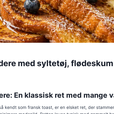
dere med syltetøj, flødeskum
re: En klassisk ret med mange v
å kendt som fransk toast, er en elsket ret, der stammer 