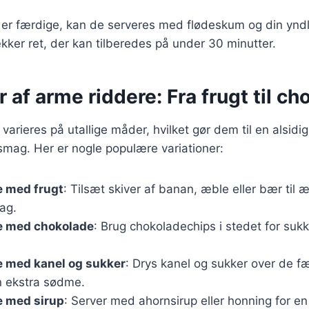
 er færdige, kan de serveres med flødeskum og din yndl
ækker ret, der kan tilberedes på under 30 minutter.
r af arme riddere: Fra frugt til c
arieres på utallige måder, hvilket gør dem til en alsidig
smag. Her er nogle populære variationer:
e med frugt
: Tilsæt skiver af banan, æble eller bær til
ag.
e med chokolade
: Brug chokoladechips i stedet for suk
e med kanel og sukker
: Drys kanel og sukker over de f
n ekstra sødme.
e med sirup
: Server med ahornsirup eller honning for en