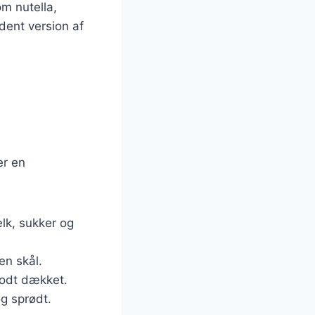
m nutella,
dent version af
er en
lk, sukker og
n skål.
godt dækket.
og sprødt.