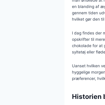
man ønskede at m
en blanding af æg
gennem tiden udvi
hvilket gør den ti
I dag findes der 
opskrifter til mer
chokolade for at g
syltetøj eller fl
Uanset hvilken ve
hyggelige morgen
præferencer, hvil
Historien