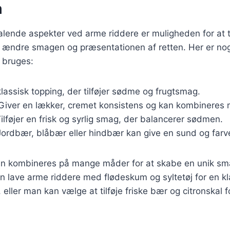
m
talende aspekter ved arme riddere er muligheden for at ti
n ændre smagen og præsentationen af retten. Her er no
 bruges:
klassisk topping, der tilføjer sødme og frugtsmag.
 Giver en lækker, cremet konsistens og kan kombineres 
Tilføjer en frisk og syrlig smag, der balancerer sødmen.
Jordbær, blåbær eller hindbær kan give en sund og farve
an kombineres på mange måder for at skabe en unik sm
 lave arme riddere med flødeskum og syltetøj for en kl
 eller man kan vælge at tilføje friske bær og citronskal 