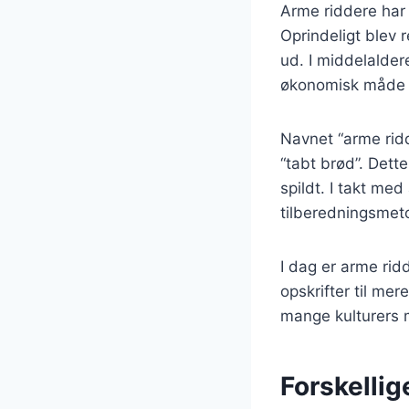
Arme riddere har e
Oprindeligt blev 
ud. I middelalder
økonomisk måde a
Navnet “arme rid
“tabt brød”. Dette
spildt. I takt med
tilberedningsmet
I dag er arme ridd
opskrifter til mer
mange kulturers 
Forskellige