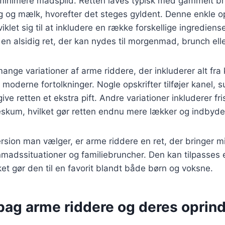
inimere madspild. Retten laves typisk med gammelt br
 og mælk, hvorefter det steges gyldent. Denne enkle op
klet sig til at inkludere en række forskellige ingrediens
l en alsidig ret, der kan nydes til morgenmad, brunch ell
mange variationer af arme riddere, der inkluderer alt fra 
e moderne fortolkninger. Nogle opskrifter tilføjer kanel, 
ive retten et ekstra pift. Andre variationer inkluderer fri
ødeskum, hvilket gør retten endnu mere lækker og indbyd
rsion man vælger, er arme riddere en ret, der bringer 
madssituationer og familiebruncher. Den kan tilpasses 
ket gør den til en favorit blandt både børn og voksne.
 bag arme riddere og deres oprin