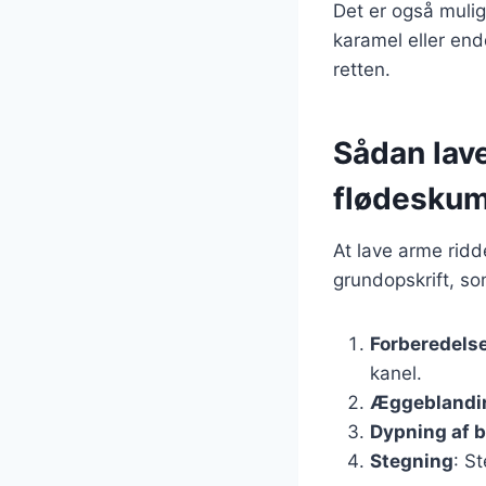
Det er også muli
karamel eller en
retten.
Sådan lav
flødesku
At lave arme ridd
grundopskrift, so
Forberedelse
kanel.
Æggeblandi
Dypning af 
Stegning
: S