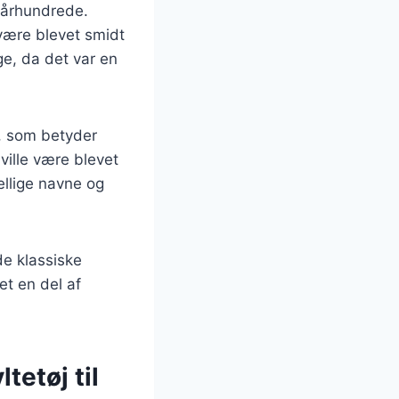
. århundrede.
 være blevet smidt
ge, da det var en
, som betyder
 ville være blevet
kellige navne og
de klassiske
et en del af
tetøj til