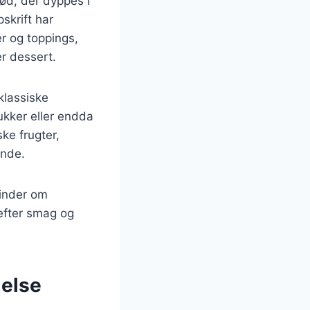
ød, der dyppes i
skrift har
er og toppings,
er dessert.
klassiske
sukker eller endda
ske frugter,
ende.
minder om
efter smag og
delse