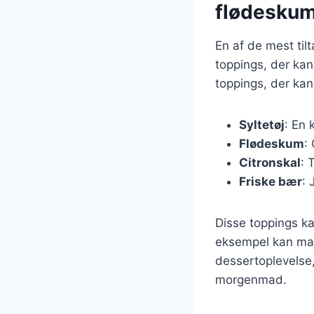
flødesku
En af de mest til
toppings, der ka
toppings, der kan
Syltetøj
: En 
Flødeskum
:
Citronskal
: 
Friske bær
: 
Disse toppings k
eksempel kan man
dessertoplevelse,
morgenmad.