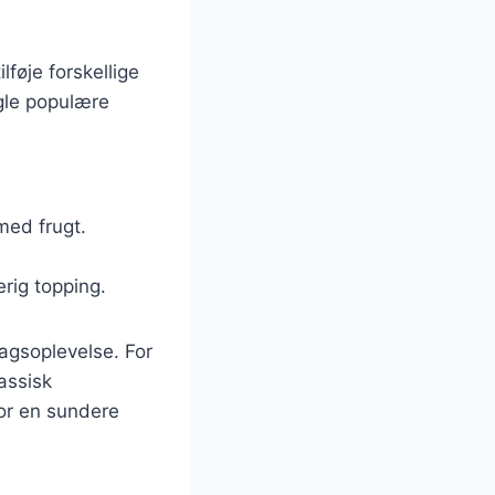
lføje forskellige
gle populære
med frugt.
rig topping.
agsoplevelse. For
assisk
for en sundere