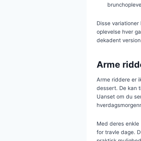
brunchopleve
Disse variationer
oplevelse hver g
dekadent version
Arme ridde
Arme riddere er i
dessert. De kan t
Uanset om du serv
hverdagsmorgenma
Med deres enkle i
for travle dage. 
praktisk mulighed