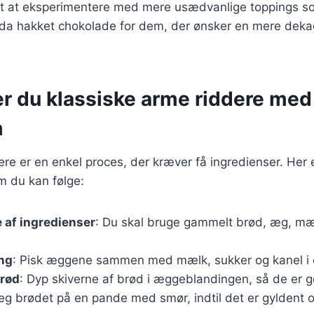
gt at eksperimentere med mere usædvanlige toppings so
dda hakket chokolade for dem, der ønsker en mere deka
er du klassiske arme riddere med
m
ere er en enkel proces, der kræver få ingredienser. Her 
m du kan følge:
 af ingredienser
: Du skal bruge gammelt brød, æg, mæ
ng
: Pisk æggene sammen med mælk, sukker og kanel i e
brød
: Dyp skiverne af brød i æggeblandingen, så de er 
teg brødet på en pande med smør, indtil det er gyldent 