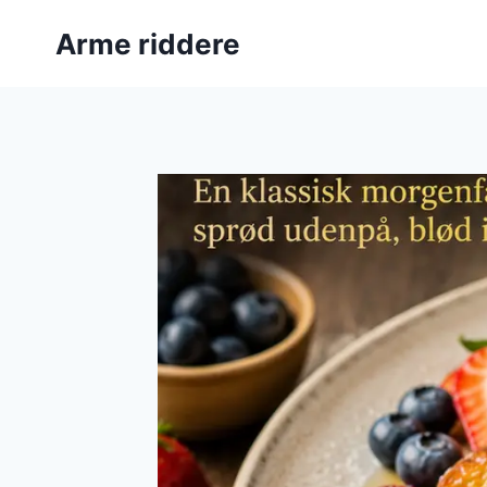
Fortsæt
Arme riddere
til
indhold