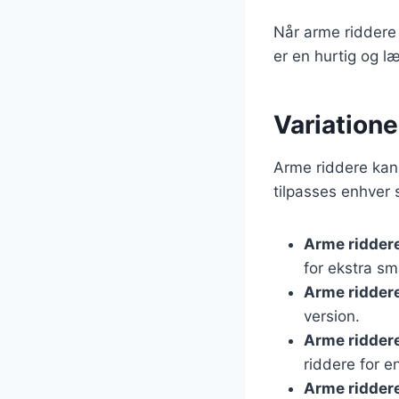
Når arme riddere
er en hurtig og l
Variatione
Arme riddere kan v
tilpasses enhver 
Arme ridder
for ekstra sm
Arme ridder
version.
Arme ridder
riddere for e
Arme ridder