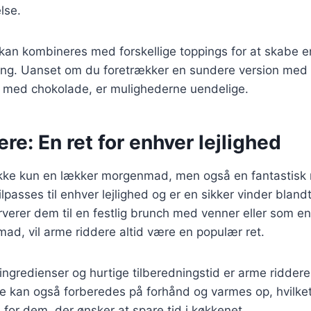
lse.
 kan kombineres med forskellige toppings for at skabe e
ang. Uanset om du foretrækker en sundere version med f
 med chokolade, er mulighederne uendelige.
re: En ret for enhver lejlighed
kke kun en lækker morgenmad, men også en fantastisk ret
ilpasses til enhver lejlighed og er en sikker vinder blan
erer dem til en festlig brunch med venner eller som en
d, vil arme riddere altid være en populær ret.
ngredienser og hurtige tilberedningstid er arme riddere
De kan også forberedes på forhånd og varmes op, hvilket
 for dem, der ønsker at spare tid i køkkenet.