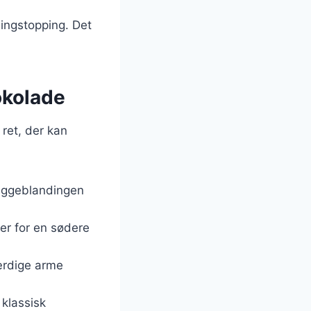
ingstopping. Det
hokolade
 ret, der kan
 æggeblandingen
ker for en sødere
ærdige arme
 klassisk