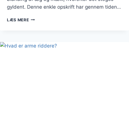
gyldent. Denne enkle opskrift har gennem tiden…
ARME
LÆS MERE
RIDDERE
MED
PISKEFLØDE:
CREMET
KONSISTENS