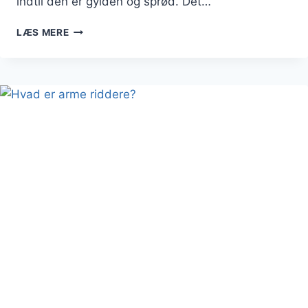
indtil den er gylden og sprød. Det…
ARME
LÆS MERE
RIDDERE
TIL
BRUNCH:
EN
SKØN
START
PÅ
DAGEN