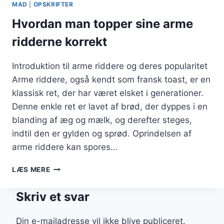
MAD
|
OPSKRIFTER
Hvordan man topper sine arme
ridderne korrekt
Introduktion til arme riddere og deres popularitet
Arme riddere, også kendt som fransk toast, er en
klassisk ret, der har været elsket i generationer.
Denne enkle ret er lavet af brød, der dyppes i en
blanding af æg og mælk, og derefter steges,
indtil den er gylden og sprød. Oprindelsen af
arme riddere kan spores…
HVORDAN
LÆS MERE
MAN
TOPPER
Skriv et svar
SINE
ARME
RIDDERNE
Din e-mailadresse vil ikke blive publiceret.