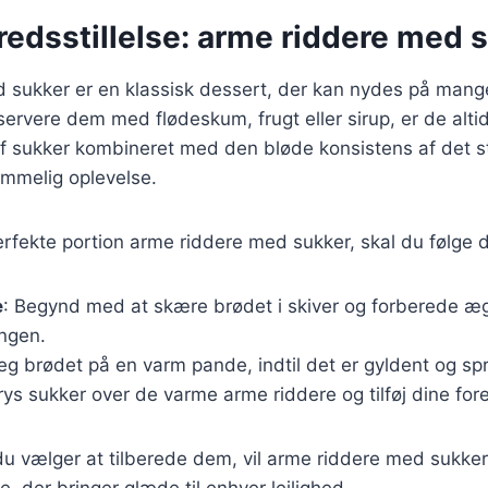
fredsstillelse: arme riddere med 
 sukker er en klassisk dessert, der kan nydes på man
ervere dem med flødeskum, frugt eller sirup, er de altid
 sukker kombineret med den bløde konsistens af det s
emmelig oplevelse.
erfekte portion arme riddere med sukker, skal du følge di
e
: Begynd med at skære brødet i skiver og forberede æ
ngen.
teg brødet på en varm pande, indtil det er gyldent og sp
rys sukker over de varme arme riddere og tilføj dine for
u vælger at tilberede dem, vil arme riddere med sukker