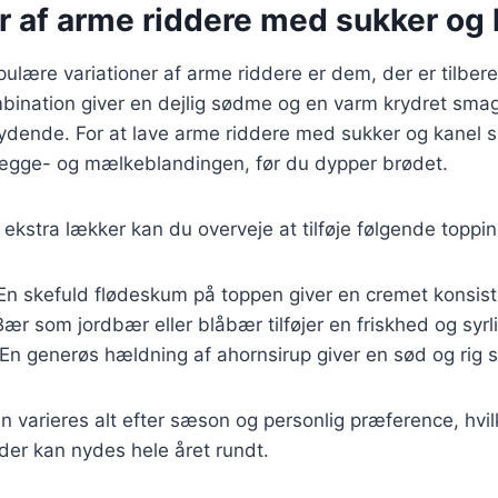
r af arme riddere med sukker og 
ulære variationer af arme riddere er dem, der er tilbe
ination giver en dejlig sødme og en varm krydret smag,
dende. For at lave arme riddere med sukker og kanel sk
l ægge- og mælkeblandingen, før du dypper brødet.
n ekstra lækker kan du overveje at tilføje følgende toppin
 En skefuld flødeskum på toppen giver en cremet konsist
Bær som jordbær eller blåbær tilføjer en friskhed og syrl
 En generøs hældning af ahornsirup giver en sød og rig 
n varieres alt efter sæson og personlig præference, hvi
, der kan nydes hele året rundt.