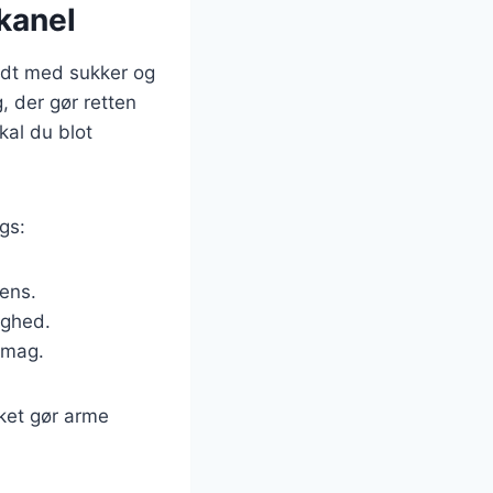
kanel
redt med sukker og
 der gør retten
al du blot
gs:
ens.
ighed.
smag.
lket gør arme