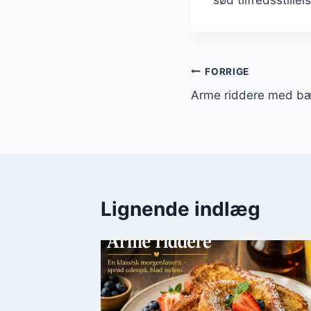
sød tilfredsstille
Indlægsnavi
FORRIGE
Arme riddere med bær
Lignende indlæg