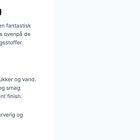
g
en fantastisk
es ovenpå de
gsstoffer.
sukker og vand.
 og smag.
t finish.
rverig og