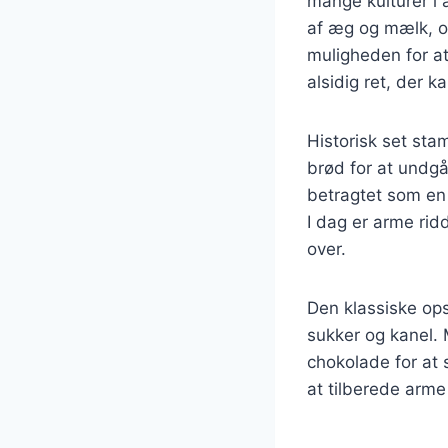
mange kulturer i 
af æg og mælk, og
muligheden for at 
alsidig ret, der 
Historisk set st
brød for at undgå
betragtet som en
I dag er arme ri
over.
Den klassiske ops
sukker og kanel. M
chokolade for at 
at tilberede arm