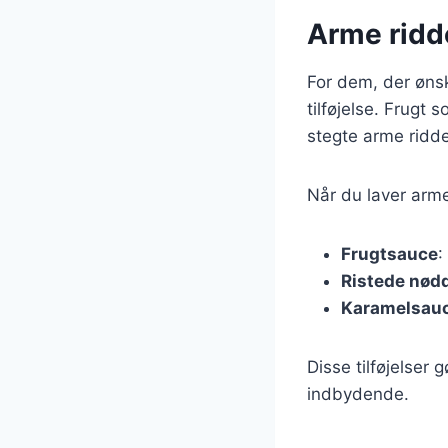
Arme ridd
For dem, der ønsk
tilføjelse. Frugt
stegte arme ridde
Når du laver arm
Frugtsauce
:
Ristede nød
Karamelsau
Disse tilføjelser
indbydende.