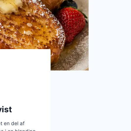
ist
t en del af