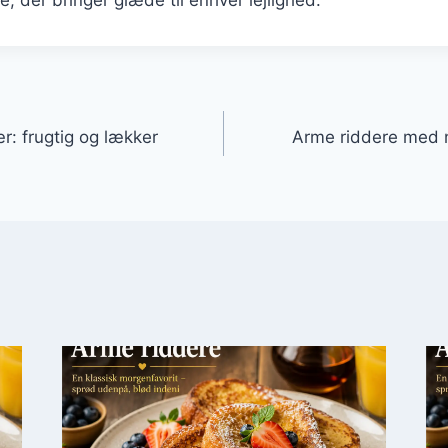
lse, der bringer glæde til enhver lejlighed.
gation
: frugtig og lækker
Arme riddere med 