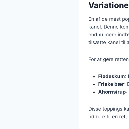
Variatione
En af de mest pop
kanel. Denne komb
endnu mere indby
tilsætte kanel ti
For at gøre rette
Flødeskum
:
Friske bær
: 
Ahornsirup
:
Disse toppings ka
riddere til en ret