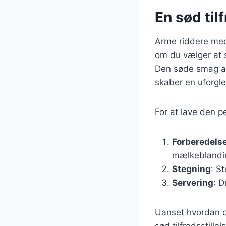
En sød til
Arme riddere med
om du vælger at s
Den søde smag af
skaber en uforgl
For at lave den p
Forberedels
mælkeblandi
Stegning
: S
Servering
: D
Uanset hvordan d