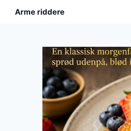
Fortsæt
Arme riddere
til
indhold