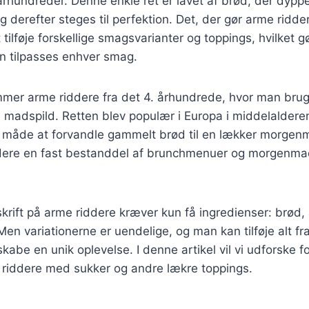
århundreder. Denne enkle ret er lavet af brød, der dyppe
 derefter steges til perfektion. Det, der gør arme ridder
tilføje forskellige smagsvarianter og toppings, hvilket gø
kan tilpasses enhver smag.
ammer arme riddere fra det 4. århundrede, hvor man br
 madspild. Retten blev populær i Europa i middelaldere
 måde at forvandle gammelt brød til en lækker morgenm
ddere en fast bestanddel af brunchmenuer og morgenma
krift på arme riddere kræver kun få ingredienser: brød
en variationerne er uendelige, og man kan tilføje alt fra 
skabe en unik oplevelse. I denne artikel vil vi udforske f
e riddere med sukker og andre lækre toppings.