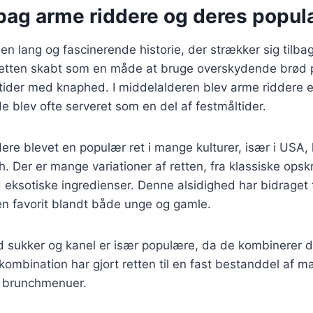
bag arme riddere og deres popula
en lang og fascinerende historie, der strækker sig tilbage
 retten skabt som en måde at bruge overskydende brød p
i tider med knaphed. I middelalderen blev arme riddere e
de blev ofte serveret som en del af festmåltider.
dere blevet en populær ret i mange kulturer, især i USA,
h. Der er mange variationer af retten, fra klassiske opskr
 eksotiske ingredienser. Denne alsidighed har bidraget t
 en favorit blandt både unge og gamle.
 sukker og kanel er især populære, da de kombinerer 
ombination har gjort retten til en fast bestanddel af 
 brunchmenuer.