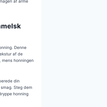
 smagen af arme
mmelsk
onning. Denne
ekstur af de
me, mens honningen
berede din
ra smag. Steg dem
 dryppe honning