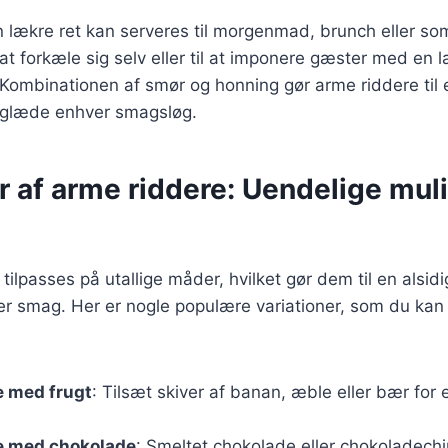
 lækre ret kan serveres til morgenmad, brunch eller so
 at forkæle sig selv eller til at imponere gæster med en 
 Kombinationen af smør og honning gør arme riddere til
l glæde enhver smagsløg.
r af arme riddere: Uendelige mul
ilpasses på utallige måder, hvilket gør dem til en alsidi
hver smag. Her er nogle populære variationer, som du kan
e med frugt
: Tilsæt skiver af banan, æble eller bær for
e med chokolade
: Smeltet chokolade eller chokoladechi