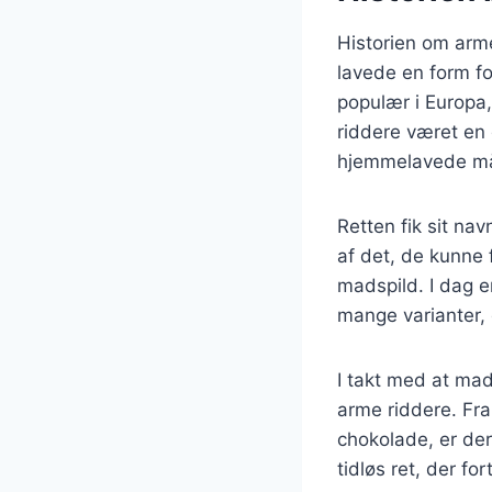
Historien om arme
lavede en form fo
populær i Europa,
riddere været en
hjemmelavede mål
Retten fik sit na
af det, de kunne
madspild. I dag e
mange varianter, 
I takt med at mad
arme riddere. Fra
chokolade, er der
tidløs ret, der fo