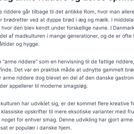
 riddere går tilbage til det antikke Rom, hvor man all
r brødretter ved at dyppe brød i æg og mælk. I middela
 hvor den blev kendt under forskellige navne. I Danmar
 del af madkulturen i mange generationer, og de er oft
tider og hygge.
vn “arme riddere” som en henvisning til de fattige riddere
 finde. Det var en praktisk måde at udnytte gammelt br
r arme riddere dog blevet en del af den danske gastron
der appellerer til moderne smagsløg.
kulturen har udviklet sig, er der kommet flere kreative f
 klassiske opskrifter til mere eksotiske varianter med fr
 noget for enhver smag. Denne udvikling har gjort arme r
rtsat er populær i danske hjem.