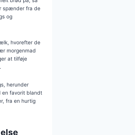
elt brød på, så
der spænder fra de
ngs og
ælk, hvorefter de
pulær morgenmad
r at tilføje
.
gs, herunder
 en favorit blandt
, fra en hurtig
delse