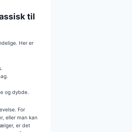
assisk til
delige. Her er
s.
mag.
me og dybde.
evelse. For
r, eller man kan
ælger, er det