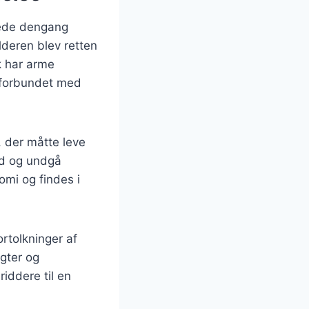
erede dengang
lderen blev retten
k har arme
e forbundet med
, der måtte leve
ød og undgå
omi og findes i
ortolkninger af
ugter og
iddere til en