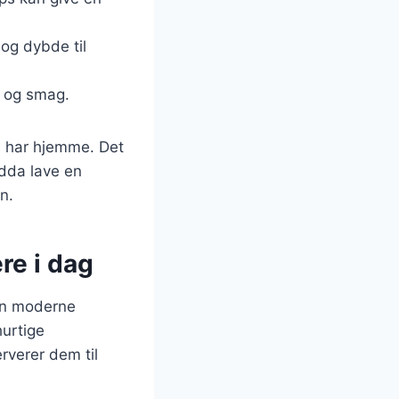
 og dybde til
h og smag.
u har hjemme. Det
dda lave en
n.
ere i dag
 en moderne
hurtige
rverer dem til