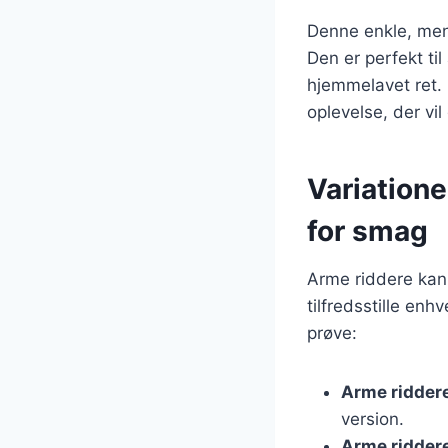
Denne enkle, men
Den er perfekt til
hjemmelavet ret.
oplevelse, der vi
Variatione
for smag
Arme riddere kan t
tilfredsstille en
prøve:
Arme ridder
version.
Arme ridder