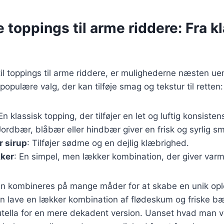
e toppings til arme riddere: Fra kl
l toppings til arme riddere, er mulighederne næsten uen
opulære valg, der kan tilføje smag og tekstur til retten:
 En klassisk topping, der tilføjer en let og luftig konsisten
Jordbær, blåbær eller hindbær giver en frisk og syrlig s
r sirup
: Tilføjer sødme og en dejlig klæbrighed.
kker
: En simpel, men lækker kombination, der giver var
an kombineres på mange måder for at skabe en unik opl
 lave en lækker kombination af flødeskum og friske bæ
nutella for en mere dekadent version. Uanset hvad man v