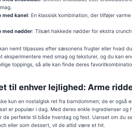
smag.
e med kanel
: En klassisk kombination, der tilføjer varme
e med nødder
: Tilsæt hakkede nødder for ekstra crunc
 kan nemt tilpasses efter sæsonens frugter eller hvad d
at eksperimentere med smag og teksturer, og du kan en
llige toppings, så alle kan finde deres favoritkombinatio
ret til enhver lejlighed: Arme ridd
ikke kun en nostalgisk ret fra barndommen; de er også
rtsat er populær i dag. Med deres enkle ingredienser og 
er de perfekte til både hverdag og fest. Uanset om du se
 eller som dessert, vil de altid være et hit.