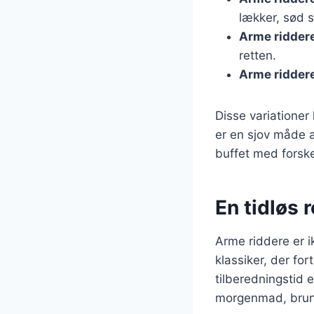
lækker, sød 
Arme ridder
retten.
Arme ridder
Disse variationer
er en sjov måde 
buffet med forske
En tidløs 
Arme riddere er 
klassiker, der fo
tilberedningstid 
morgenmad, brunch