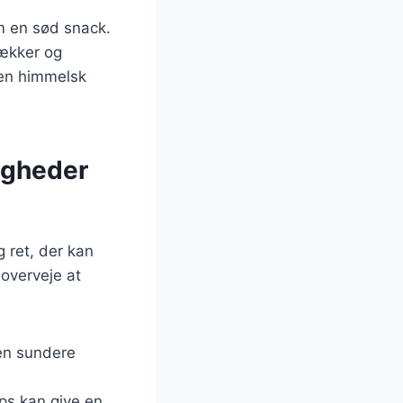
m en sød snack.
lækker og
 en himmelsk
igheder
g ret, der kan
 overveje at
 en sundere
ps kan give en