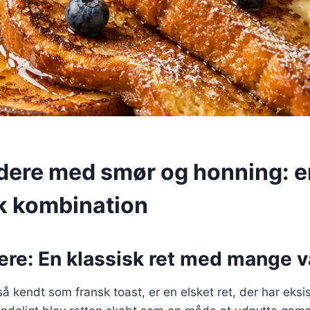
dere med smør og honning: e
k kombination
re: En klassisk ret med mange v
å kendt som fransk toast, er en elsket ret, der har eksis