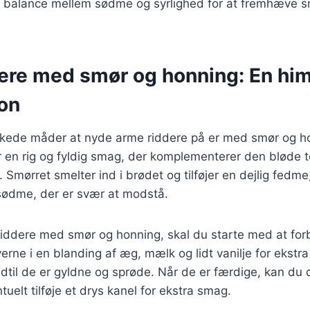
 en balance mellem sødme og syrlighed for at fremhæve
ere med smør og honning: En hi
on
skede måder at nyde arme riddere på er med smør og h
 en rig og fyldig smag, der komplementerer den bløde t
. Smørret smelter ind i brødet og tilføjer en dejlig fed
 sødme, der er svær at modstå.
riddere med smør og honning, skal du starte med at for
erne i en blanding af æg, mælk og lidt vanilje for ekst
indtil de er gyldne og sprøde. Når de er færdige, kan du
uelt tilføje et drys kanel for ekstra smag.