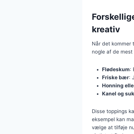
Forskellig
kreativ
Når det kommer ti
nogle af de mest p
Flødeskum
:
Friske bær
: 
Honning elle
Kanel og su
Disse toppings k
eksempel kan man
vælge at tilføje 