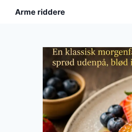
Fortsæt
Arme riddere
til
indhold