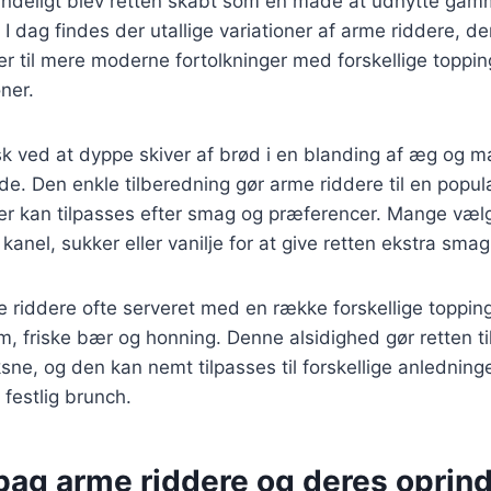
indeligt blev retten skabt som en måde at udnytte gamm
de. I dag findes der utallige variationer af arme riddere, 
ter til mere moderne fortolkninger med forskellige toppi
ner.
sk ved at dyppe skiver af brød i en blanding af æg og m
de. Den enkle tilberedning gør arme riddere til en po
der kan tilpasses efter smag og præferencer. Mange vælge
anel, sukker eller vanilje for at give retten ekstra smag
 riddere ofte serveret med en række forskellige toppin
um, friske bær og honning. Denne alsidighed gør retten til
ne, og den kan nemt tilpasses til forskellige anledninger
festlig brunch.
 bag arme riddere og deres oprin