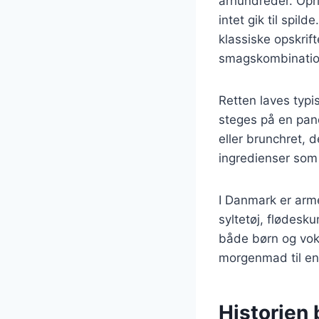
århundreder. Opr
intet gik til spil
klassiske opskrif
smagskombinatio
Retten laves typi
steges på en pan
eller brunchret, 
ingredienser som k
I Danmark er arme
syltetøj, flødesk
både børn og voks
morgenmad til en 
Historien