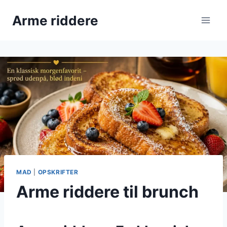
Fortsæt
Arme riddere
til
indhold
MAD
|
OPSKRIFTER
Arme riddere til brunch