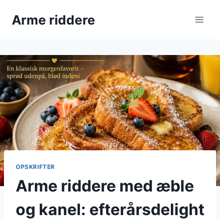
Fortsæt
Arme riddere
til
indhold
OPSKRIFTER
Arme riddere med æble
og kanel: efterårsdelight