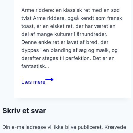
Arme riddere: en klassisk ret med en sød
tvist Arme riddere, også kendt som fransk
toast, er en elsket ret, der har været en
del af mange kulturer i århundreder.
Denne enkle ret er lavet af brød, der
dyppes i en blanding af æg og mælk, og
derefter steges til perfektion. Det er en
fantastisk…
Arme
Læs mere
riddere
med
sirup:
Skriv et svar
søde
drømme
Din e-mailadresse vil ikke blive publiceret.
Krævede