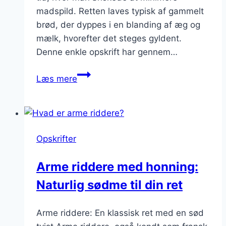
madspild. Retten laves typisk af gammelt
brød, der dyppes i en blanding af æg og
mælk, hvorefter det steges gyldent.
Denne enkle opskrift har gennem…
Arme
Læs mere
riddere
med
flødeskum:
dekadent
Opskrifter
dessert
Arme riddere med honning:
Naturlig sødme til din ret
Arme riddere: En klassisk ret med en sød