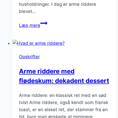
husholdninger. I dag er arme riddere
blevet…
Arme
Læs mere
riddere
med
flødeskum:
Til
Opskrifter
den
søde
Arme riddere med
tand
flødeskum: dekadent dessert
Arme riddere: en klassisk ret med en sød
tvist Arme riddere, også kendt som fransk
toast, er en elsket ret, der stammer fra en
tid, hvor man ønskede at minimere