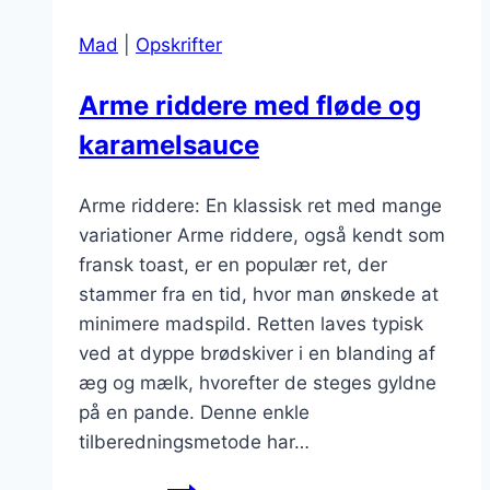
chokolade
Mad
|
Opskrifter
og
nødder
Arme riddere med fløde og
karamelsauce
Arme riddere: En klassisk ret med mange
variationer Arme riddere, også kendt som
fransk toast, er en populær ret, der
stammer fra en tid, hvor man ønskede at
minimere madspild. Retten laves typisk
ved at dyppe brødskiver i en blanding af
æg og mælk, hvorefter de steges gyldne
på en pande. Denne enkle
tilberedningsmetode har…
Arme