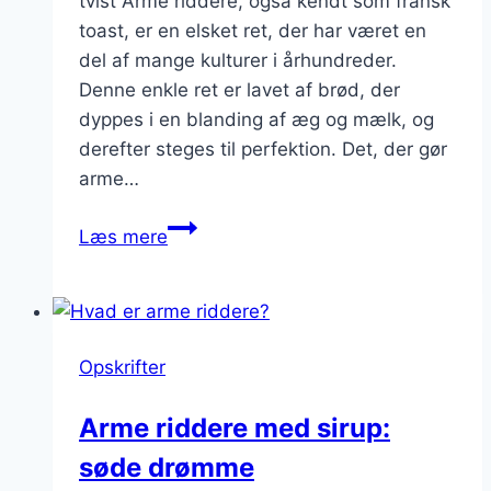
tvist Arme riddere, også kendt som fransk
toast, er en elsket ret, der har været en
del af mange kulturer i århundreder.
Denne enkle ret er lavet af brød, der
dyppes i en blanding af æg og mælk, og
derefter steges til perfektion. Det, der gør
arme…
Arme
Læs mere
riddere
med
honning:
Naturlig
Opskrifter
sødme
til
Arme riddere med sirup:
din
søde drømme
ret