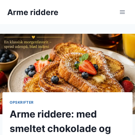
Fortsæt
Arme riddere
til
indhold
OPSKRIFTER
Arme riddere: med
smeltet chokolade og