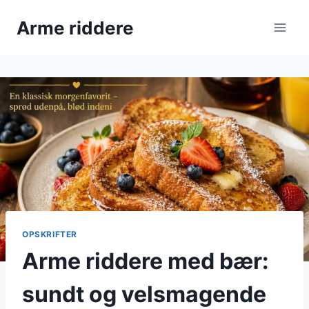
Fortsæt
Arme riddere
til
indhold
OPSKRIFTER
Arme riddere med bær:
sundt og velsmagende