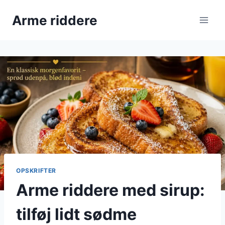
Fortsæt
Arme riddere
til
indhold
OPSKRIFTER
Arme riddere med sirup:
tilføj lidt sødme