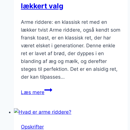
lækkert valg
Arme riddere: en klassisk ret med en
lækker tvist Arme riddere, også kendt som
fransk toast, er en klassisk ret, der har
været elsket i generationer. Denne enkle
ret er lavet af brød, der dyppes i en
blanding af æg og mælk, og derefter
steges til perfektion. Det er en alsidig ret,
der kan tilpasses…
Arme
Læs mere
riddere
med
smør:
et
Opskrifter
lækkert