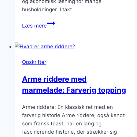
og økonomisk løsning for mange
husholdninger. I takt…
Arme
Læs mere
riddere
med
syltetøj
og
Opskrifter
flødeskum:
klassikeren
Arme riddere med
genopfundet
marmelade: Farverig topping
Arme riddere: En klassisk ret med en
farverig historie Arme riddere, også kendt
som fransk toast, har en lang og
fascinerende historie, der strækker sig