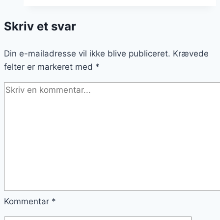
passer
perfekt
Skriv et svar
til
arme
Din e-mailadresse vil ikke blive publiceret.
riddere
Krævede
felter er markeret med
*
Kommentar
*