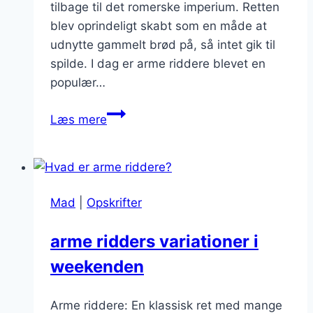
tilbage til det romerske imperium. Retten
blev oprindeligt skabt som en måde at
udnytte gammelt brød på, så intet gik til
spilde. I dag er arme riddere blevet en
populær…
Arme
Læs mere
riddere
med
marmelade:
Farverig
Mad
|
Opskrifter
topping
arme ridders variationer i
weekenden
Arme riddere: En klassisk ret med mange