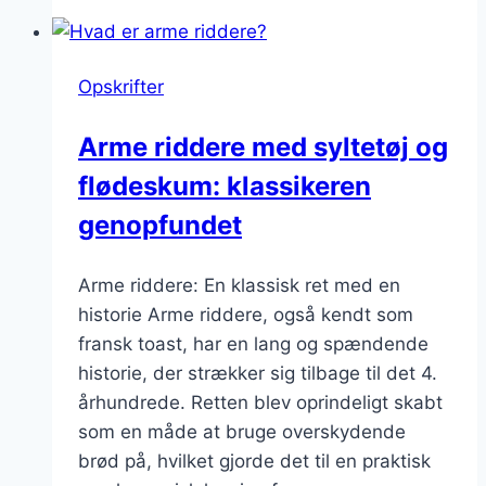
med
flødeskum:
Luksus
Opskrifter
ved
hver
Arme riddere med syltetøj og
bid
flødeskum: klassikeren
genopfundet
Arme riddere: En klassisk ret med en
historie Arme riddere, også kendt som
fransk toast, har en lang og spændende
historie, der strækker sig tilbage til det 4.
århundrede. Retten blev oprindeligt skabt
som en måde at bruge overskydende
brød på, hvilket gjorde det til en praktisk