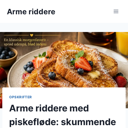
Fortsæt
Arme riddere
til
indhold
OPSKRIFTER
Arme riddere med
piskefløde: skummende