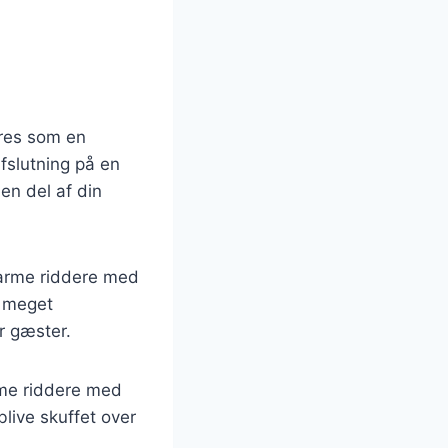
res som en
fslutning på en
en del af din
l arme riddere med
e meget
ar gæster.
arme riddere med
blive skuffet over