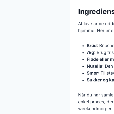
Ingrediens
At lave arme ridd
hjemme. Her er e
Brød
: Brioch
Æg
: Brug fr
Fløde eller 
Nutella
: Den
Smør
: Til st
Sukker og k
Når du har samlet 
enkel proces, der
weekendmorgen ell