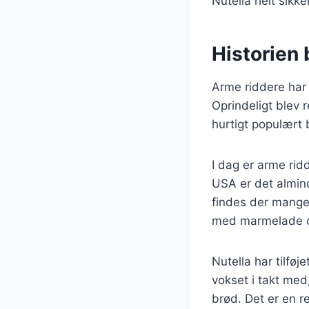
Nutella helt sikke
Historien 
Arme riddere har e
Oprindeligt blev 
hurtigt populært 
I dag er arme rid
USA er det almind
findes der mange
med marmelade o
Nutella har tilføj
vokset i takt me
brød. Det er en re