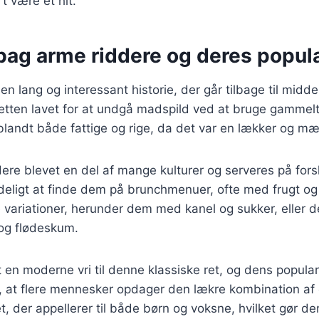
rt være et hit.
bag arme riddere og deres popula
n lang og interessant historie, der går tilbage til midde
retten lavet for at undgå madspild ved at bruge gammelt
blandt både fattige og rige, da det var en lækker og mæ
dere blevet en del af mange kulturer og serveres på forsk
eligt at finde dem på brunchmenuer, ofte med frugt og 
 variationer, herunder dem med kanel og sukker, eller 
g flødeskum.
et en moderne vri til denne klassiske ret, og dens popular
d, at flere mennesker opdager den lækre kombination af
t, der appellerer til både børn og voksne, hvilket gør den 