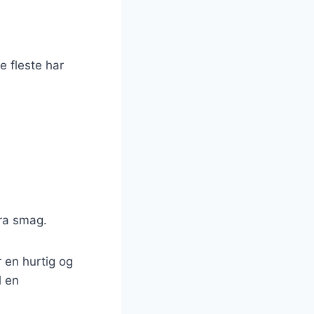
e fleste har
tra smag.
r en hurtig og
l en