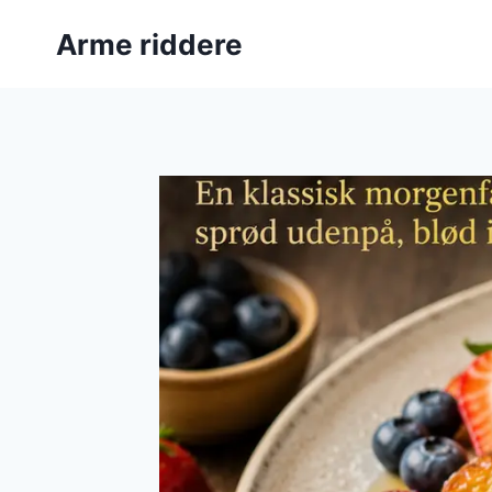
Fortsæt
Arme riddere
til
indhold