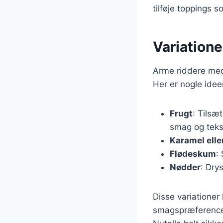
tilføje toppings 
Variatione
Arme riddere med 
Her er nogle idee
Frugt
: Tilsæ
smag og teks
Karamel elle
Flødeskum
:
Nødder
: Dry
Disse variationer
smagspræferencer