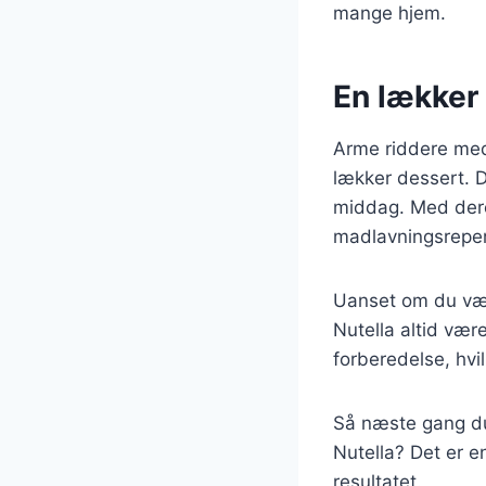
mange hjem.
En lækker 
Arme riddere med
lækker dessert. D
middag. Med deres
madlavningsreper
Uanset om du vælg
Nutella altid vær
forberedelse, hvil
Så næste gang du 
Nutella? Det er e
resultatet.