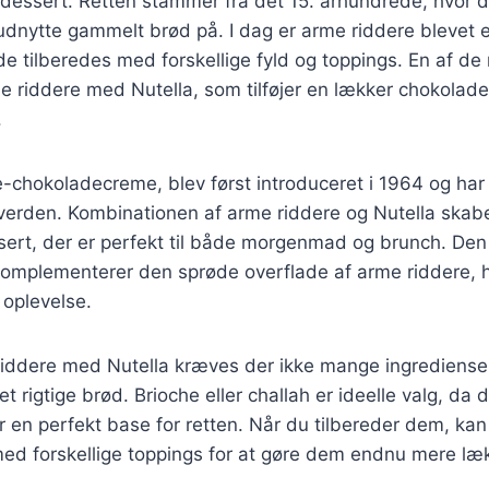
dessert. Retten stammer fra det 15. århundrede, hvor d
dnytte gammelt brød på. I dag er arme riddere blevet e
e tilberedes med forskellige fyld og toppings. En af de
me riddere med Nutella, som tilføjer en lækker chokoladef
.
-chokoladecreme, blev først introduceret i 1964 og har
 verden. Kombinationen af arme riddere og Nutella skab
sert, der er perfekt til både morgenmad og brunch. Den
omplementerer den sprøde overflade af arme riddere, hvi
 oplevelse.
 riddere med Nutella kræves der ikke mange ingrediense
et rigtige brød. Brioche eller challah er ideelle valg, da 
er en perfekt base for retten. Når du tilbereder dem, ka
ed forskellige toppings for at gøre dem endnu mere læk