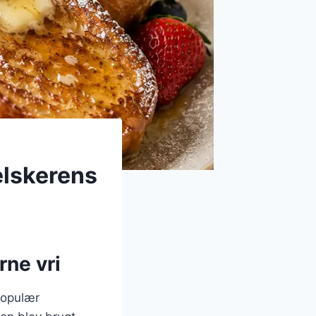
elskerens
rne vri
populær