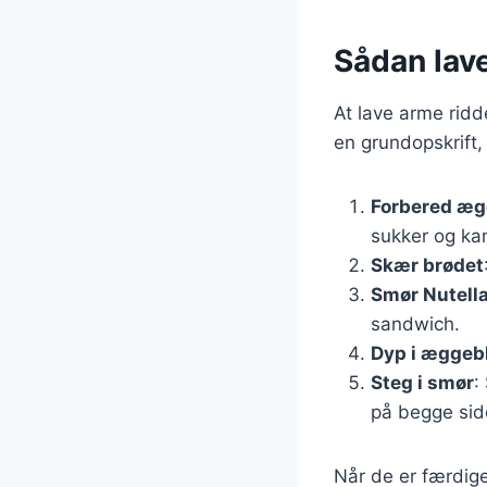
Sådan lav
At lave arme ridd
en grundopskrift,
Forbered æg
sukker og ka
Skær brødet
Smør Nutell
sandwich.
Dyp i æggeb
Steg i smør
:
på begge sid
Når de er færdige