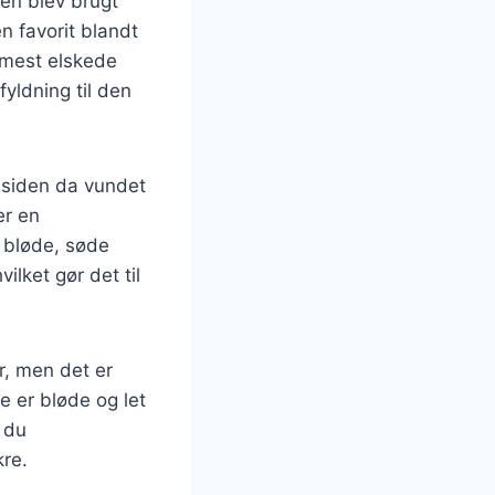
en blev brugt
n favorit blandt
 mest elskede
yldning til den
 siden da vundet
er en
 bløde, søde
lket gør det til
r, men det er
de er bløde og let
n du
re.