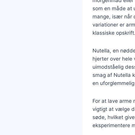
morgenmad eller 
som en måde at u
mange, især når d
variationer er ar
klassiske opskrift
Nutella, en nødde
hjerter over hele
uimodståelig des
smag af Nutella k
en uforglemmelig
For at lave arme
vigtigt at vælge d
søde, hvilket giv
eksperimentere m