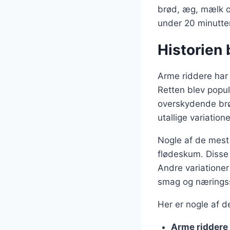
brød, æg, mælk og
under 20 minutter
Historien 
Arme riddere har 
Retten blev popul
overskydende brød
utallige variatio
Nogle af de mest 
flødeskum. Disse 
Andre variationer
smag og næringss
Her er nogle af d
Arme riddere