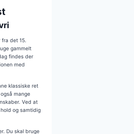
st
vri
fra det 15.
bruge gammelt
dag findes der
rsionen med
ne klassiske ret
r også mange
nskaber. Ved at
dhold og samtidig
r. Du skal bruge