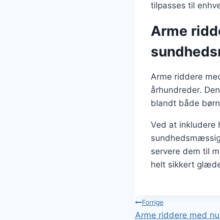
tilpasses til enh
Arme ridd
sundheds
Arme riddere med 
århundreder. Den 
blandt både børn
Ved at inkludere 
sundhedsmæssige 
servere dem til 
helt sikkert glæd
Indlægsnavi
Forrige
Arme riddere med nut