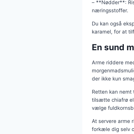
– **Nødder**: Ris
næringsstoffer.
Du kan også ekspe
karamel, for at t
En sund m
Arme riddere med
morgenmadsmuligh
der ikke kun smag
Retten kan nemt t
tilsætte chiafrø 
vælge fuldkornsbr
At servere arme 
forkæle dig selv 