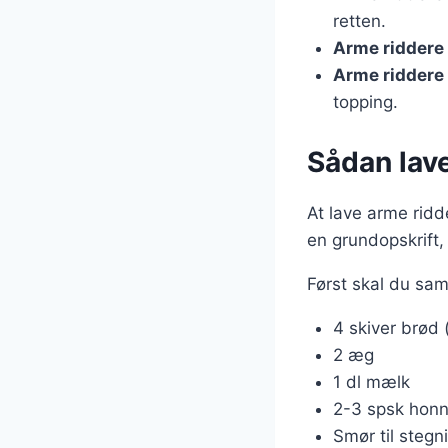
retten.
Arme riddere
Arme riddere
topping.
Sådan lav
At lave arme ridd
en grundopskrift,
Først skal du sam
4 skiver brød
2 æg
1 dl mælk
2-3 spsk honn
Smør til stegn