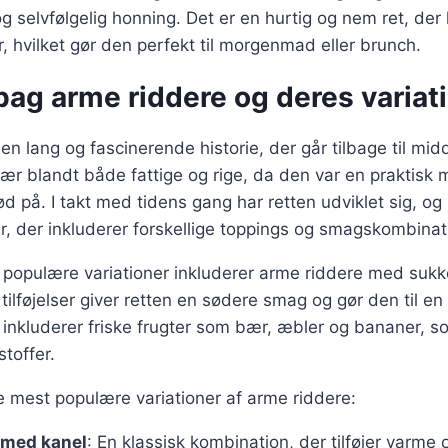
 selvfølgelig honning. Det er en hurtig og nem ret, der
, hvilket gør den perfekt til morgenmad eller brunch.
bag arme riddere og deres variat
en lang og fascinerende historie, der går tilbage til mid
ær blandt både fattige og rige, da den var en praktisk
 på. I takt med tidens gang har retten udviklet sig, og 
ner, der inkluderer forskellige toppings og smagskombinat
populære variationer inkluderer arme riddere med sukke
tilføjelser giver retten en sødere smag og gør den til en
 inkluderer friske frugter som bær, æbler og bananer, so
toffer.
e mest populære variationer af arme riddere:
 med kanel
: En klassisk kombination, der tilføjer varme 