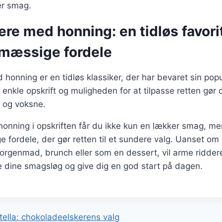
ver smag.
ere med honning: en tidløs favor
mæssige fordele
honning er en tidløs klassiker, der har bevaret sin pop
enkle opskrift og muligheden for at tilpasse retten gør de
 og voksne.
honning i opskriften får du ikke kun en lækker smag, m
fordele, der gør retten til et sundere valg. Uanset om
morgenmad, brunch eller som en dessert, vil arme ridde
e dine smagsløg og give dig en god start på dagen.
gation
ella: chokoladeelskerens valg