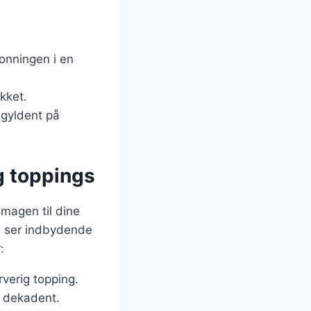
nningen i en
kket.
 gyldent på
g toppings
magen til dine
og ser indbydende
:
rverig topping.
g dekadent.