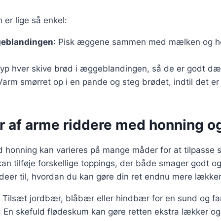
r lige så enkel:
geblandingen
: Pisk æggene sammen med mælken og ho
Dyp hver skive brød i æggeblandingen, så de er godt dæ
Varm smørret op i en pande og steg brødet, indtil det er
er af arme riddere med honning o
 honning kan varieres på mange måder for at tilpasse s
an tilføje forskellige toppings, der både smager godt 
ideer til, hvordan du kan gøre din ret endnu mere lækker
 Tilsæt jordbær, blåbær eller hindbær for en sund og fa
 En skefuld flødeskum kan gøre retten ekstra lækker o