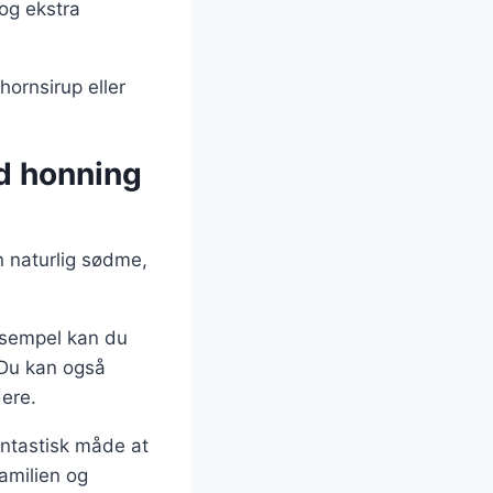
og ekstra
ornsirup eller
.
d honning
 naturlig sødme,
eksempel kan du
. Du kan også
dere.
antastisk måde at
amilien og