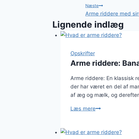
Næste
Arme riddere med sir
Lignende indlæg
Opskrifter
Arme riddere: Ban
Arme riddere: En klassisk r
der har været en del af man
af æg og mælk, og derefter
Arme
Læs mere
riddere:
Banan
og