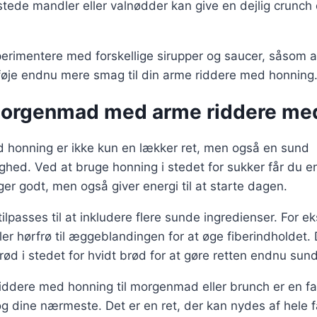
tede mandler eller valnødder kan give en dejlig crunch 
rimentere med forskellige sirupper og saucer, såsom ah
ilføje endnu mere smag til din arme riddere med honning
orgenmad med arme riddere me
 honning er ikke kun en lækker ret, men også en sund
ed. Ved at bruge honning i stedet for sukker får du en
er godt, men også giver energi til at starte dagen.
ilpasses til at inkludere flere sunde ingredienser. For 
eller hørfrø til æggeblandingen for at øge fiberindholdet
ød i stedet for hvidt brød for at gøre retten endnu sun
riddere med honning til morgenmad eller brunch er en f
og dine nærmeste. Det er en ret, der kan nydes af hele f