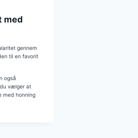
it med
ularitet gennem
n til en favorit
en også
 du vælger at
re med honning