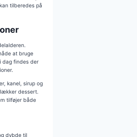
 kan tilberedes på
ioner
delalderen.
 måde at bruge
i dag findes der
ioner.
r, kanel, sirup og
 lækker dessert.
m tilføjer både
og dybde til