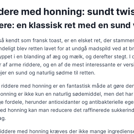
dere med honning: sundt twi
re: en klassisk ret med en sund 
å kendt som fransk toast, er en elsket ret, der stammer 
deligt blev retten lavet for at undgå madspild ved at 
ppet i en blanding af æg og mælk, og derefter stegt. I 
r af arme riddere, og en af de mest interessante er ve
jer en sund og naturlig sødme til retten.
 riddere med honning er en fantastisk måde at gøre den
nning er ikke kun en naturlig sødemiddel, men det ha
fordele, herunder antioxidanter og antibakterielle ege
med honning kan man reducere det raffinerede sukkerin
ag.
 riddere med honning kræves der ikke mange ingrediense