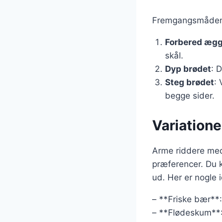
Fremgangsmåden e
Forbered æg
skål.
Dyp brødet
: 
Steg brødet
: 
begge sider.
Variation
Arme riddere med
præferencer. Du k
ud. Her er nogle 
– **Friske bær**:
– **Flødeskum**: