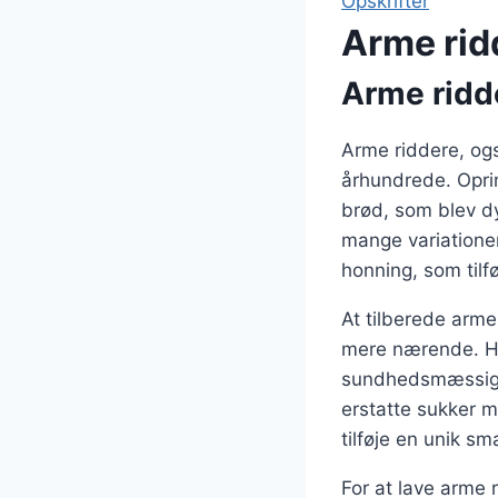
Opskrifter
Arme rid
Arme ridde
Arme riddere, ogs
århundrede. Oprin
brød, som blev dy
mange variatione
honning, som tilfø
At tilberede arme
mere nærende. Ho
sundhedsmæssige 
erstatte sukker 
tilføje en unik sm
For at lave arme