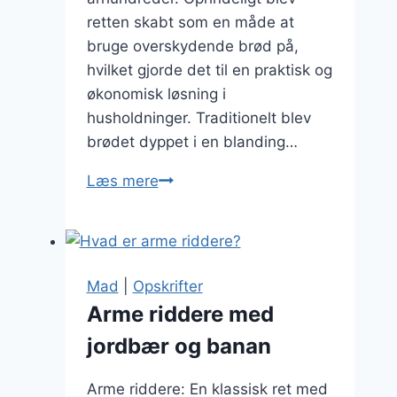
retten skabt som en måde at
bruge overskydende brød på,
hvilket gjorde det til en praktisk og
økonomisk løsning i
husholdninger. Traditionelt blev
brødet dyppet i en blanding…
Arme
Læs mere
riddere
fyldt
med
skumfiduser
Mad
|
Opskrifter
Arme riddere med
jordbær og banan
Arme riddere: En klassisk ret med