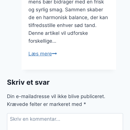
mens bær bidrager med en frisk
og syrlig smag. Sammen skaber
de en harmonisk balance, der kan
tilfredsstille enhver sød tand.
Denne artikel vil udforske
forskellige…
Eksperimenter
Læs mere
med
flødeskum
og
Skriv et svar
bær
sammen
Din e-mailadresse vil ikke blive publiceret.
Krævede felter er markeret med
*