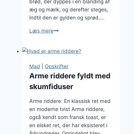
brød, der dyppes i en blanding af
æg og mælk, og derefter steges,
indtil den er gylden og sprød….
Arme
Læs mere
riddere
med
sukker:
Den
Mad
|
Opskrifter
søde
Arme riddere fyldt med
version
skumfiduser
Arme riddere: En klassisk ret med
en moderne tvist Arme riddere,
også kendt som fransk toast, er
en elsket ret, der har eksisteret i
århundreder. Oprindeligt blev