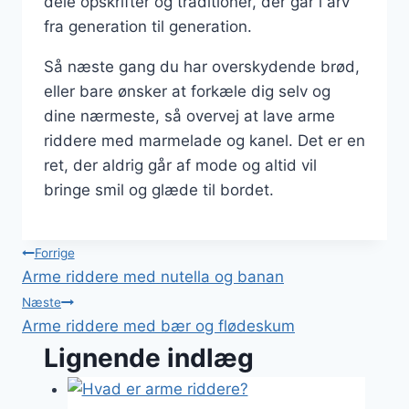
dele opskrifter og traditioner, der går i arv
fra generation til generation.
Så næste gang du har overskydende brød,
eller bare ønsker at forkæle dig selv og
dine nærmeste, så overvej at lave arme
riddere med marmelade og kanel. Det er en
ret, der aldrig går af mode og altid vil
bringe smil og glæde til bordet.
Indlægsnavigation
Forrige
Arme riddere med nutella og banan
Næste
Arme riddere med bær og flødeskum
Lignende indlæg