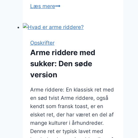
Arme
Læs mere
riddere
med
smør:
For
Opskrifter
den
Arme riddere med
autentiske
sukker: Den søde
smag
version
Arme riddere: En klassisk ret med
en sød tvist Arme riddere, også
kendt som fransk toast, er en
elsket ret, der har været en del af
mange kulturer i århundreder.
Denne ret er typisk lavet med