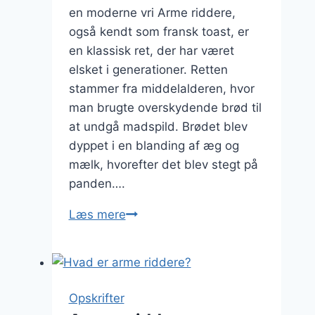
en moderne vri Arme riddere,
også kendt som fransk toast, er
en klassisk ret, der har været
elsket i generationer. Retten
stammer fra middelalderen, hvor
man brugte overskydende brød til
at undgå madspild. Brødet blev
dyppet i en blanding af æg og
mælk, hvorefter det blev stegt på
panden….
Arme
Læs mere
riddere
med
jordbær
og
Opskrifter
banan