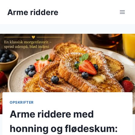
Fortsæt
Arme riddere
til
indhold
OPSKRIFTER
Arme riddere med
honning og flødeskum: