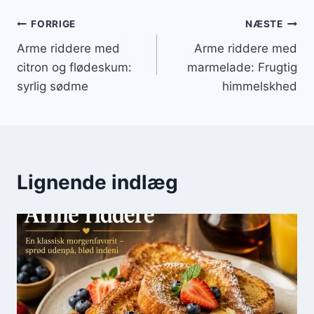
Indlægsnavigation
FORRIGE
NÆSTE
Arme riddere med
Arme riddere med
citron og flødeskum:
marmelade: Frugtig
syrlig sødme
himmelskhed
Lignende indlæg