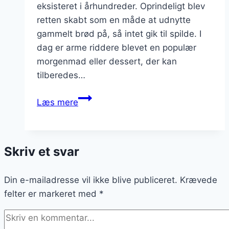
eksisteret i århundreder. Oprindeligt blev
retten skabt som en måde at udnytte
gammelt brød på, så intet gik til spilde. I
dag er arme riddere blevet en populær
morgenmad eller dessert, der kan
tilberedes…
Arme
Læs mere
riddere
med
æble
Skriv et svar
og
kanel:
Din e-mailadresse vil ikke blive publiceret.
Efterårsnydelser
Krævede
felter er markeret med
på
*
tallerkenen