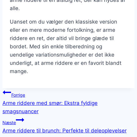
arme riddere til en alsidig ret, der kan nydes af
alle.
Uanset om du vælger den klassiske version
eller en mere moderne fortolkning, er arme
riddere en ret, der altid vil bringe glæde til
bordet. Med sin enkle tilberedning og
uendelige variationsmuligheder er det ikke
underligt, at arme riddere er en favorit blandt
mange.
Indlægsnavigation
Forrige
Arme riddere med smør: Ekstra fyldige
smagsnuancer
Næste
Arme riddere til brunch: Perfekte til deleoplevelser