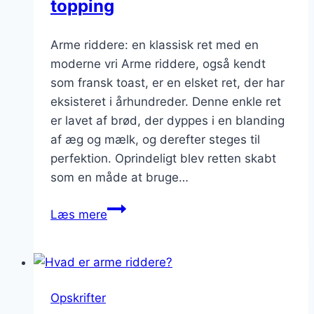
topping
Arme riddere: en klassisk ret med en
moderne vri Arme riddere, også kendt
som fransk toast, er en elsket ret, der har
eksisteret i århundreder. Denne enkle ret
er lavet af brød, der dyppes i en blanding
af æg og mælk, og derefter steges til
perfektion. Oprindeligt blev retten skabt
som en måde at bruge…
Arme
Læs mere
riddere
med
marmelade:
en
Opskrifter
farverig