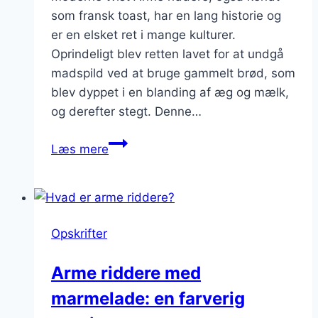
som fransk toast, har en lang historie og
er en elsket ret i mange kulturer.
Oprindeligt blev retten lavet for at undgå
madspild ved at bruge gammelt brød, som
blev dyppet i en blanding af æg og mælk,
og derefter stegt. Denne…
Arme
Læs mere
riddere
med
nutella
og
Opskrifter
flødeskum:
en
Arme riddere med
himmelsk
marmelade: en farverig
kombination