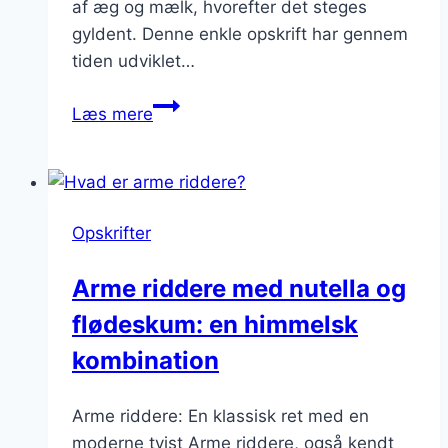
af æg og mælk, hvorefter det steges
gyldent. Denne enkle opskrift har gennem
tiden udviklet…
Armen
Læs mere
ridderes
fest:
Flødeskum
og
Opskrifter
skumfiduser
Arme riddere med nutella og
flødeskum: en himmelsk
kombination
Arme riddere: En klassisk ret med en
moderne tvist Arme riddere, også kendt