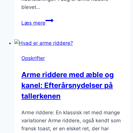
blevet…
Arme
Læs mere
riddere
med
marmelade:
Søde
Opskrifter
nuancer
af
Arme riddere med æble og
frugt
kanel: Efterårsnydelser på
tallerkenen
Arme riddere: En klassisk ret med mange
variationer Arme riddere, også kendt som
fransk toast, er en elsket ret, der har