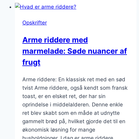
chokolade:
En
Opskrifter
himmelsk
kombination
Arme riddere med
marmelade: Søde nuancer af
frugt
Arme riddere: En klassisk ret med en sød
tvist Arme riddere, også kendt som fransk
toast, er en elsket ret, der har sin
oprindelse i middelalderen. Denne enkle
ret blev skabt som en måde at udnytte
gammelt brød på, hvilket gjorde det til en
økonomisk løsning for mange
husholdninger. I dag er arme riddere