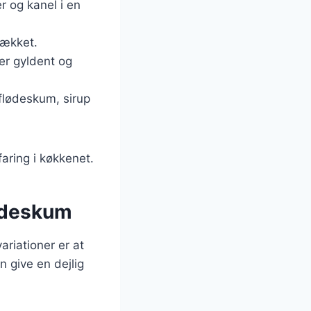
 og kanel i en
dækket.
er gyldent og
flødeskum, sirup
faring i køkkenet.
lødeskum
riationer er at
 give en dejlig