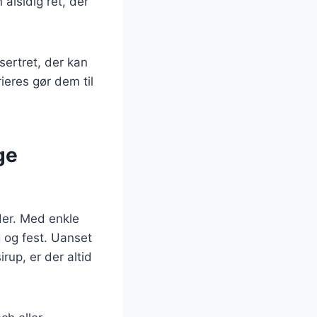
alsidig ret, der
ertret, der kan
ieres gør dem til
ge
der. Med enkle
g og fest. Uanset
rup, er der altid