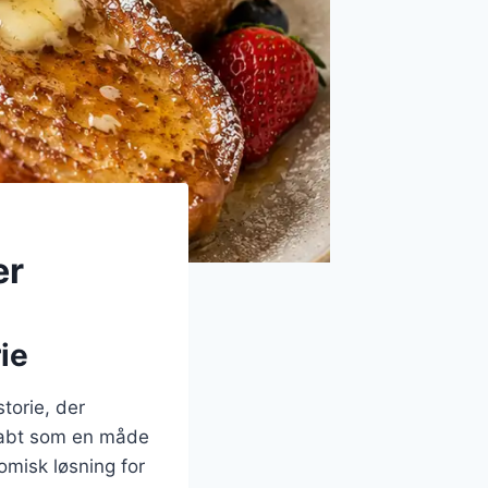
ær
ie
torie, der
skabt som en måde
omisk løsning for