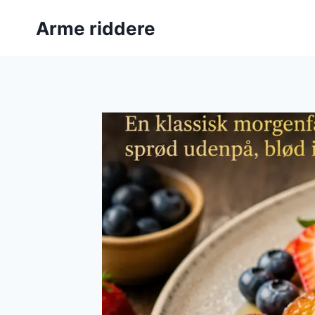
Fortsæt
Arme riddere
til
indhold