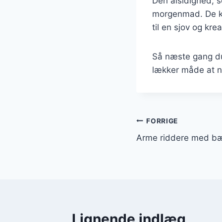
Den alsidighed, so
morgenmad. De ka
til en sjov og krea
Så næste gang du
lækker måde at ny
Indlægsnavi
FORRIGE
Arme riddere med bær
Lignende indlæg