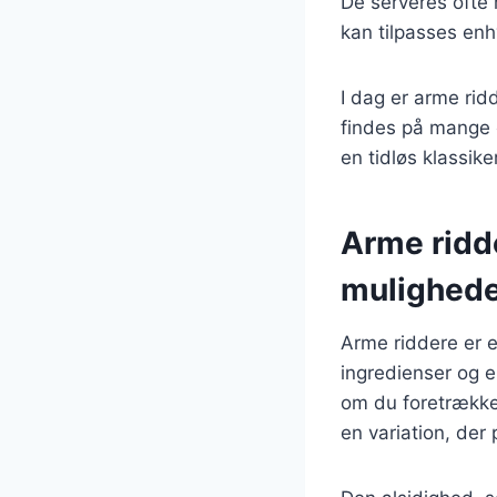
De serveres ofte 
kan tilpasses en
I dag er arme ri
findes på mange c
en tidløs klassike
Arme ridd
mulighed
Arme riddere er e
ingredienser og e
om du foretrækker
en variation, der 