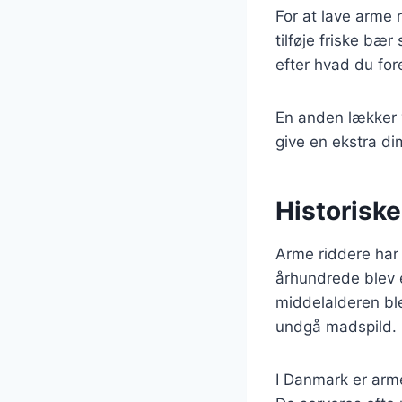
For at lave arme 
tilføje friske bæ
efter hvad du for
En anden lækker va
give en ekstra di
Historiske
Arme riddere har e
århundrede blev e
middelalderen bl
undgå madspild.
I Danmark er arm