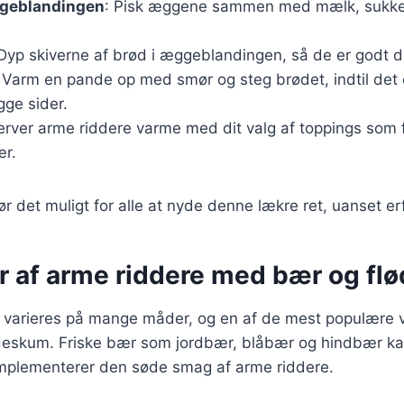
geblandingen
: Pisk æggene sammen med mælk, sukker
 Dyp skiverne af brød i æggeblandingen, så de er godt 
: Varm en pande op med smør og steg brødet, indtil det 
gge sider.
erver arme riddere varme med dit valg af toppings som 
ær.
ør det muligt for alle at nyde denne lækre ret, uanset er
er af arme riddere med bær og f
 varieres på mange måder, og en af de mest populære va
ødeskum. Friske bær som jordbær, blåbær og hindbær kan
omplementerer den søde smag af arme riddere.