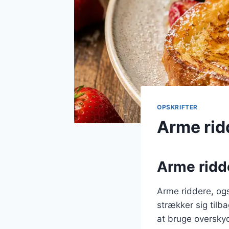
OPSKRIFTER
Arme rid
Arme ridde
Arme riddere, ogs
strækker sig tilb
at bruge overskyd