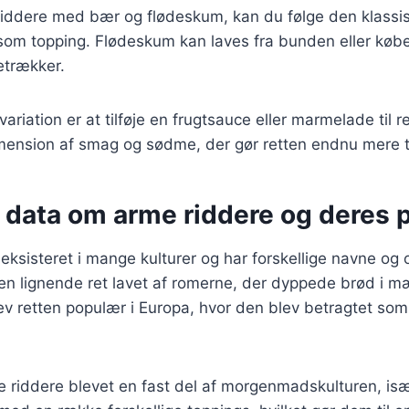
riddere med bær og flødeskum, kan du følge den klassis
r som topping. Flødeskum kan laves fra bunden eller købe
etrækker.
riation er at tilføje en frugtsauce eller marmelade til r
mension af smag og sødme, der gør retten endnu mere ti
 data om arme riddere og deres p
ksisteret i mange kulturer og har forskellige navne og op
n lignende ret lavet af romerne, der dyppede brød i mæ
ev retten populær i Europa, hvor den blev betragtet so
e riddere blevet en fast del af morgenmadskulturen, is