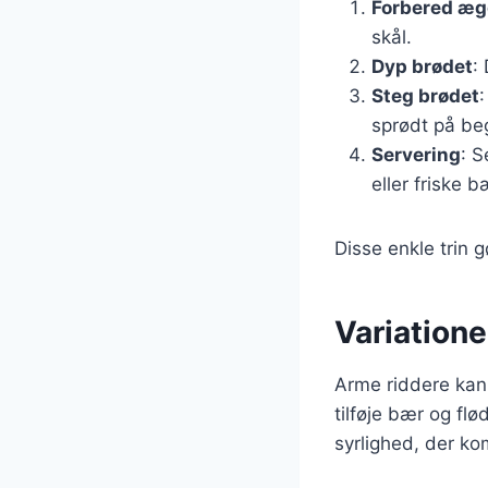
Forbered æg
skål.
Dyp brødet
:
Steg brødet
sprødt på be
Servering
: S
eller friske b
Disse enkle trin g
Variation
Arme riddere kan
tilføje bær og fl
syrlighed, der k