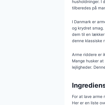
husholdninger. I
tilberedes på man
I Danmark er arme
og krydret smag. 
dem til en lækker 
denne klassiske 
Arme riddere er i
Mange husker at 
lejligheder. Denn
Ingrediens
For at lave arme 
Her er en liste o