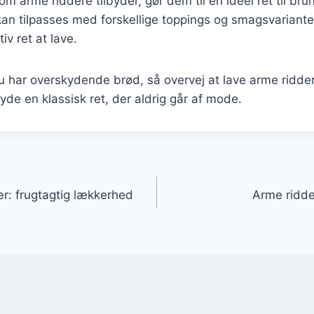
m arme riddere tilbyder, gør dem til en ideel ret til brun
n tilpasses med forskellige toppings og smagsvarianter
tiv ret at lave.
 har overskydende brød, så overvej at lave arme ridder
de en klassisk ret, der aldrig går af mode.
gation
: frugtagtig lækkerhed
Arme ridd