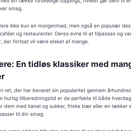
med en række forskellige toppings, hvilket gør dem til en 
hver smag.
ddere ikke kun en morgenmad, men også en populær dess
aféer og restauranter. Deres evne til at tilpasses og var
r, der fortsat vil være elsket af mange.
ere: En tidløs klassiker med man
er
n ret, der har bevaret sin popularitet gennem århundre
n hurtig tilberedningstid er de perfekte til både hverda
 dem med kanel og sukker, friske bær eller en lækker si
passer til din smag.