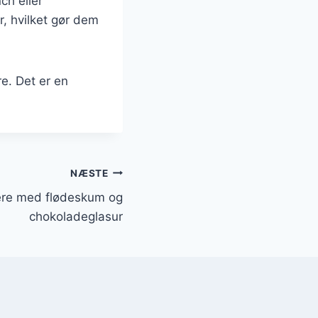
ch eller
, hvilket gør dem
e. Det er en
NÆSTE
ere med flødeskum og
chokoladeglasur