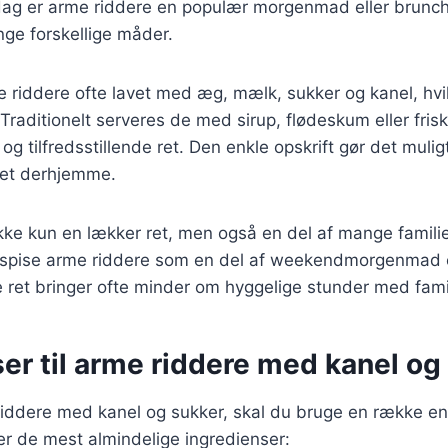
 dag er arme riddere en populær morgenmad eller brunch
ge forskellige måder.
 riddere ofte lavet med æg, mælk, sukker og kanel, hvi
Traditionelt serveres de med sirup, flødeskum eller frisk
og tilfredsstillende ret. Den enkle opskrift gør det muligt
ret derhjemme.
kke kun en lækker ret, men også en del af mange familier
spise arme riddere som en del af weekendmorgenmad e
e ret bringer ofte minder om hyggelige stunder med fami
er til arme riddere med kanel og
riddere med kanel og sukker, skal du bruge en række en
ver de mest almindelige ingredienser: