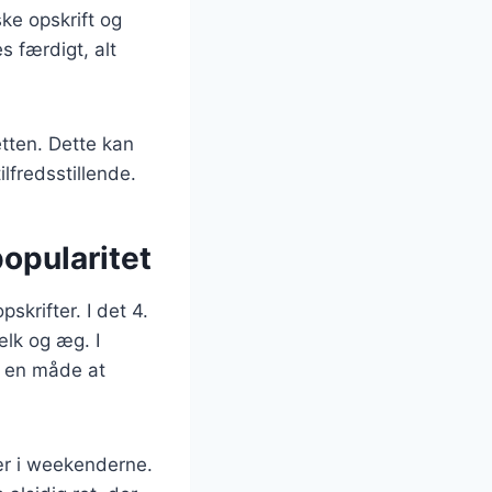
ke opskrift og
s færdigt, alt
etten. Dette kan
lfredsstillende.
opularitet
skrifter. I det 4.
lk og æg. I
m en måde at
ær i weekenderne.