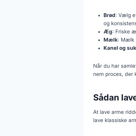
Brød
: Vælg e
og konsisten
Æg
: Friske æ
Mælk
: Mælk 
Kanel og su
Når du har samlet 
nem proces, der 
Sådan lave
At lave arme ridde
lave klassiske ar