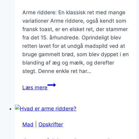
Arme riddere: En klassisk ret med mange
variationer Arme riddere, også kendt som
fransk toast, er en elsket ret, der stammer
fra det 15. århundrede. Oprindeligt blev
retten lavet for at undgå madspild ved at
bruge gammelt brød, som blev dyppet i en
blanding af æg og mælk, og derefter
stegt. Denne enkle ret har…
Arme
Læs mere
riddere
med
piskefløde
og
Mad
|
Opskrifter
jordbærkompot