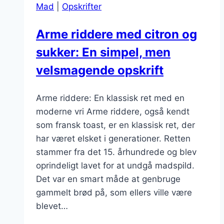
Mad
|
Opskrifter
yoghurt
til
Arme riddere med citron og
brunch
sukker: En simpel, men
velsmagende opskrift
Arme riddere: En klassisk ret med en
moderne vri Arme riddere, også kendt
som fransk toast, er en klassisk ret, der
har været elsket i generationer. Retten
stammer fra det 15. århundrede og blev
oprindeligt lavet for at undgå madspild.
Det var en smart måde at genbruge
gammelt brød på, som ellers ville være
blevet…