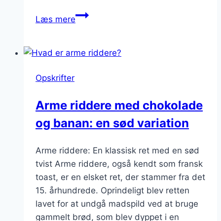
Arme
Læs mere
riddere
med
flødeskum
og
Opskrifter
chokoladeglasur:
overdådig
Arme riddere med chokolade
dessert
og banan: en sød variation
Arme riddere: En klassisk ret med en sød
tvist Arme riddere, også kendt som fransk
toast, er en elsket ret, der stammer fra det
15. århundrede. Oprindeligt blev retten
lavet for at undgå madspild ved at bruge
gammelt brød, som blev dyppet i en