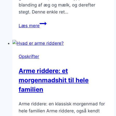
blanding af æg og mælk, og derefter
stegt. Denne enkle ret…
Arme
Læs mere
riddere
med
chokolade
og
Opskrifter
banan:
en
Arme riddere: et
sød
morgenmadshit til hele
variation
familien
Arme riddere: en klassisk morgenmad for
hele familien Arme riddere, også kendt