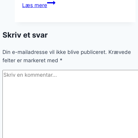
Arme
Læs mere
riddere
med
citron
Skriv et svar
og
sukker:
Din e-mailadresse vil ikke blive publiceret.
En
Krævede
felter er markeret med
simpel,
*
men
velsmagende
opskrift