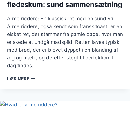
flødeskum: sund sammensætning
Arme riddere: En klassisk ret med en sund vri
Arme riddere, også kendt som fransk toast, er en
elsket ret, der stammer fra gamle dage, hvor man
ønskede at undgå madspild. Retten laves typisk
med brød, der er blevet dyppet i en blanding af
æg og mælk, og derefter stegt til perfektion. I
dag findes…
ARME
LÆS MERE
RIDDERE
MED
FRUGT
OG
FLØDESKUM:
SUND
SAMMENSÆTNING