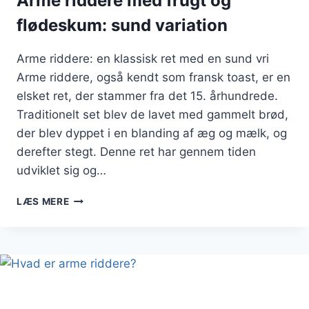
Arme riddere med frugt og
flødeskum: sund variation
Arme riddere: en klassisk ret med en sund vri
Arme riddere, også kendt som fransk toast, er en
elsket ret, der stammer fra det 15. århundrede.
Traditionelt set blev de lavet med gammelt brød,
der blev dyppet i en blanding af æg og mælk, og
derefter stegt. Denne ret har gennem tiden
udviklet sig og…
ARME
LÆS MERE
RIDDERE
MED
FRUGT
OG
FLØDESKUM:
SUND
VARIATION