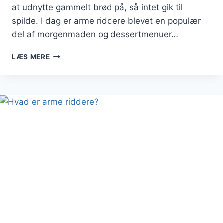
at udnytte gammelt brød på, så intet gik til
spilde. I dag er arme riddere blevet en populær
del af morgenmaden og dessertmenuer…
ARME
LÆS MERE
RIDDERE
MED
FLØDESKUM
OG
CHOKOLADE:
DEN
SØDESTE
DESSERT