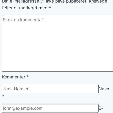
Din e-mailadresse vil ikke blive publiceret.
Krævede
felter er markeret med
*
Kommentar
*
Navn
*
E-