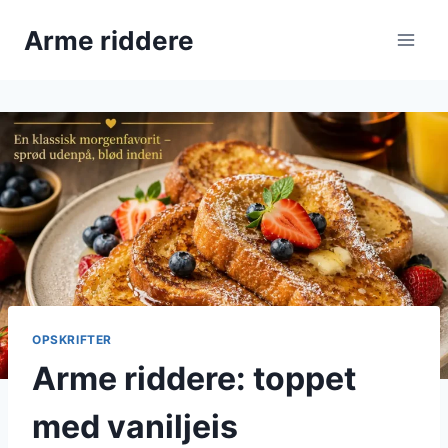
Fortsæt
Arme riddere
til
indhold
OPSKRIFTER
Arme riddere: toppet
med vaniljeis