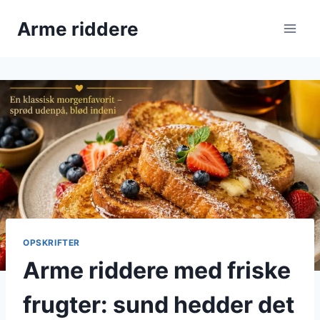
Fortsæt
Arme riddere
til
indhold
OPSKRIFTER
Arme riddere med friske
frugter: sund hedder det