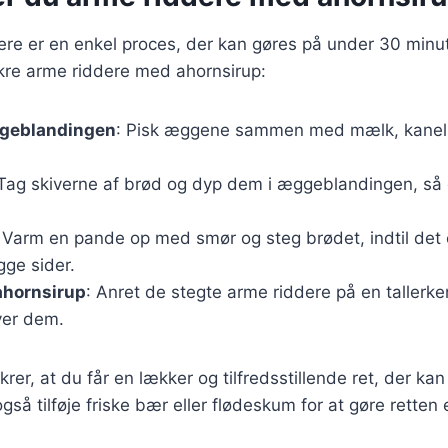
ere er en enkel proces, der kan gøres på under 30 minut
lækre arme riddere med ahornsirup:
geblandingen
: Pisk æggene sammen med mælk, kanel 
 Tag skiverne af brød og dyp dem i æggeblandingen, så 
: Varm en pande op med smør og steg brødet, indtil det 
gge sider.
ahornsirup
: Anret de stegte arme riddere på en tallerk
ver dem.
ikrer, at du får en lækker og tilfredsstillende ret, der ka
også tilføje friske bær eller flødeskum for at gøre rette