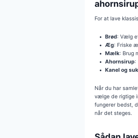
ahornsiru
For at lave klass
Brød
: Vælg e
Æg
: Friske æ
Mælk
: Brug 
Ahornsirup
:
Kanel og su
Når du har samlet
vælge de rigtige
fungerer bedst, 
når det steges.
Sådan lav