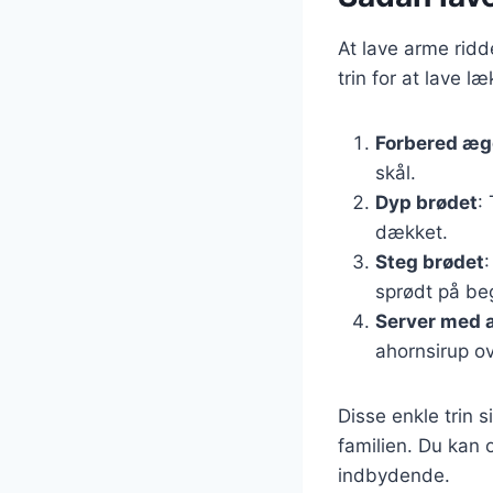
At lave arme ridd
trin for at lave 
Forbered æg
skål.
Dyp brødet
:
dækket.
Steg brødet
sprødt på be
Server med 
ahornsirup o
Disse enkle trin s
familien. Du kan 
indbydende.