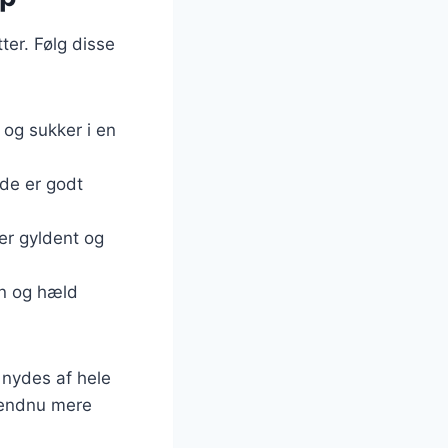
ter. Følg disse
og sukker i en
de er godt
er gyldent og
en og hæld
n nydes af hele
n endnu mere