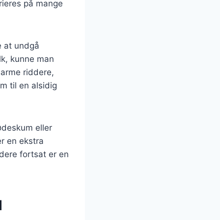
arieres på mange
e at undgå
lk, kunne man
 arme riddere,
 til en alsidig
ødeskum eller
er en ekstra
dere fortsat er en
d