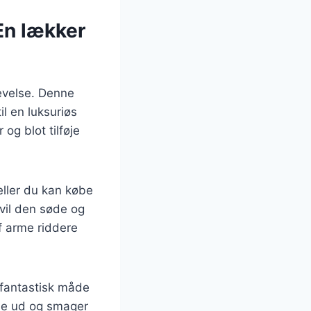
En lækker
evelse. Denne
l en luksuriøs
 og blot tilføje
eller du kan købe
vil den søde og
f arme riddere
 fantastisk måde
nde ud og smager