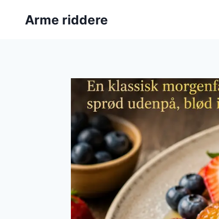
Fortsæt
Arme riddere
til
indhold