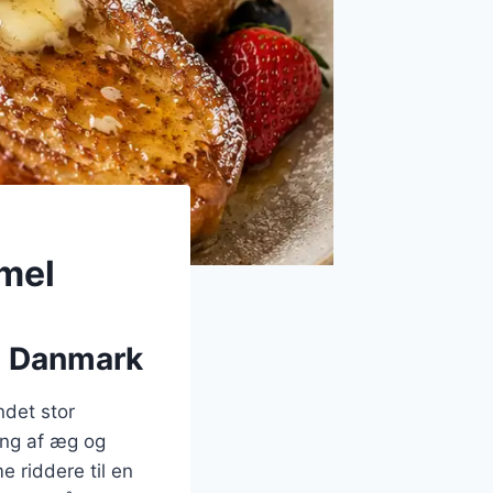
mel
 i Danmark
ndet stor
ing af æg og
 riddere til en