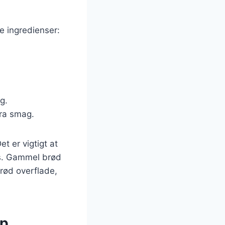
e ingredienser:
g.
tra smag.
t er vigtigt at
ns. Gammel brød
rød overflade,
up