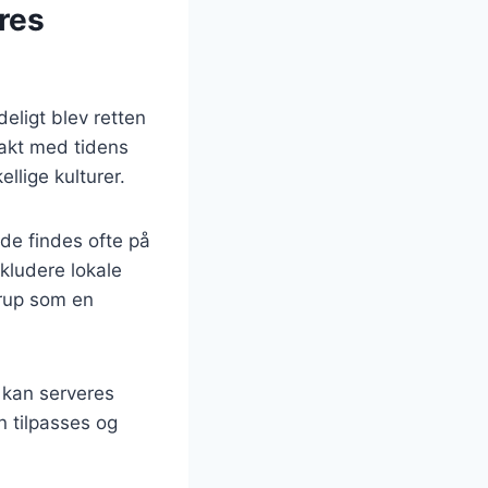
res
deligt blev retten
takt med tidens
ellige kulturer.
de findes ofte på
kludere lokale
irup som en
 kan serveres
n tilpasses og