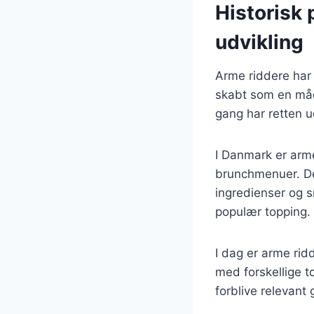
Historisk 
udvikling
Arme riddere har e
skabt som en måde
gang har retten ud
I Danmark er arme
brunchmenuer. Den
ingredienser og 
populær topping.
I dag er arme ri
med forskellige t
forblive relevant