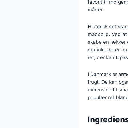
favorit til morge
måder.
Historisk set st
madspild. Ved a
skabe en lækker o
der inkluderer fo
ret, der kan tilp
I Danmark er arme
frugt. De kan ogs
dimension til sma
populær ret blan
Ingrediens