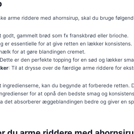
p
iske arme riddere med ahornsirup, skal du bruge følgend
t godt, gammelt brød som fx franskbrød eller brioche.
g er essentielle for at give retten en lækker konsistens.
mælk for at gøre blandingen cremet.
 Dette er den perfekte topping for en sød og lækker sma
kker
: Til at drysse over de færdige arme riddere for eks
 ingredienserne, kan du begynde at forberede retten. De
 ingredienser for at opnå den bedste smag og konsiste
da det absorberer æggeblandingen bedre og giver en sp
er du arme riddere med ahornsir