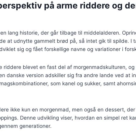
perspektiv på arme riddere og de
n lang historie, der går tilbage til middelalderen. Oprin
 at udnytte gammelt brød på, så intet gik til spilde. I 
viklet sig og fået forskellige navne og variationer i forsk
 riddere blevet en fast del af morgenmadskulturen, og 
 danske version adskiller sig fra andre lande ved at in
smagskombinationer, som kanel og sukker, samt ahorns
ddere ikke kun en morgenmad, men også en dessert, der
oppings. Denne udvikling viser, hvordan en simpel ret ka
 gennem generationer.