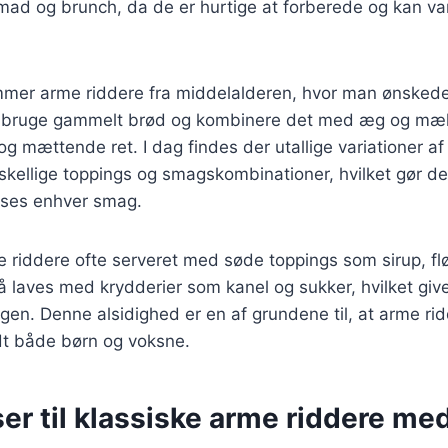
nmad og brunch, da de er hurtige at forberede og kan v
ammer arme riddere fra middelalderen, hvor man ønsked
t bruge gammelt brød og kombinere det med æg og mæ
g mættende ret. I dag findes der utallige variationer af
rskellige toppings og smagskombinationer, hvilket gør dem
asses enhver smag.
 riddere ofte serveret med søde toppings som sirup, fl
å laves med krydderier som kanel og sukker, hvilket giv
gen. Denne alsidighed er en af grundene til, at arme rid
dt både børn og voksne.
er til klassiske arme riddere me