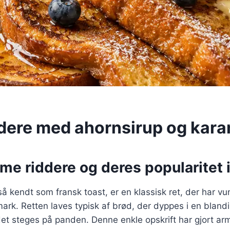
dere med ahornsirup og kara
me riddere og deres popularitet
å kendt som fransk toast, er en klassisk ret, der har vu
mark. Retten laves typisk af brød, der dyppes i en bland
et steges på panden. Denne enkle opskrift har gjort arme