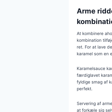
Arme ridd
kombinati
At kombinere aho
kombination tilfø
ret. For at lave d
karamel som en e
Karamelsauce kan
færdiglavet kara
fyldige smag af k
perfekt.
Servering af arm
at forkæle sig se