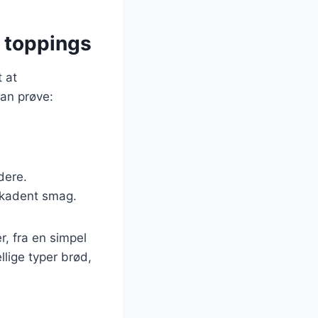
e toppings
 at
kan prøve:
.
dere.
dekadent smag.
er, fra en simpel
lige typer brød,