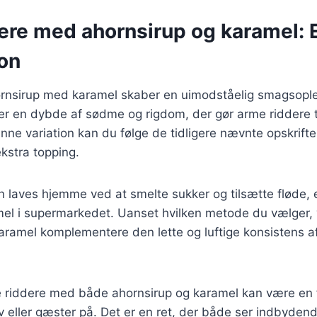
ere med ahornsirup og karamel: 
on
rnsirup med karamel skaber en uimodståelig smagsopl
jer en dybde af sødme og rigdom, der gør arme riddere ti
enne variation kan du følge de tidligere nævnte opskrifter
kstra topping.
 laves hjemme ved at smelte sukker og tilsætte fløde, 
mel i supermarkedet. Uanset hvilken metode du vælger, 
aramel komplementere den lette og luftige konsistens a
e riddere med både ahornsirup og karamel kan være en
lv eller gæster på. Det er en ret, der både ser indbyde