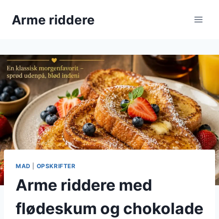
Fortsæt
Arme riddere
til
indhold
MAD
|
OPSKRIFTER
Arme riddere med
flødeskum og chokolade