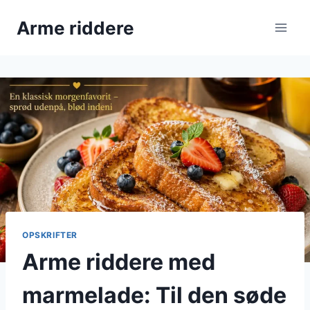
Fortsæt
Arme riddere
til
indhold
OPSKRIFTER
Arme riddere med
marmelade: Til den søde