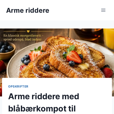
Fortsæt
Arme riddere
til
indhold
OPSKRIFTER
Arme riddere med
blåbærkompot til