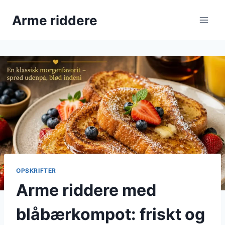
Fortsæt
Arme riddere
til
indhold
OPSKRIFTER
Arme riddere med
blåbærkompot: friskt og