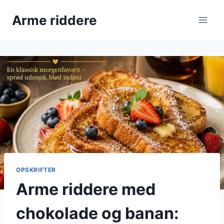
Fortsæt
Arme riddere
til
indhold
OPSKRIFTER
Arme riddere med
chokolade og banan: