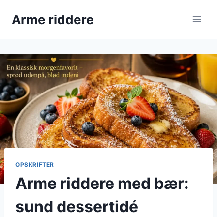
Fortsæt
Arme riddere
til
indhold
OPSKRIFTER
Arme riddere med bær:
sund dessertidé