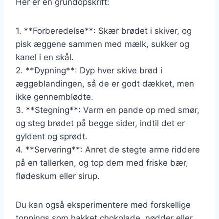
Her er en grundopskrift:
1. **Forberedelse**: Skær brødet i skiver, og
pisk æggene sammen med mælk, sukker og
kanel i en skål.
2. **Dypning**: Dyp hver skive brød i
æggeblandingen, så de er godt dækket, men
ikke gennemblødte.
3. **Stegning**: Varm en pande op med smør,
og steg brødet på begge sider, indtil det er
gyldent og sprødt.
4. **Servering**: Anret de stegte arme riddere
på en tallerken, og top dem med friske bær,
flødeskum eller sirup.
Du kan også eksperimentere med forskellige
toppings som hakket chokolade, nødder eller