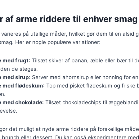
r af arme riddere til enhver smag
arieres på utallige måder, hvilket gør dem til en alsidig
smag. Her er nogle populære variationer:
e med frugt
: Tilsæt skiver af banan, æble eller bær til
nden de steges.
e med sirup
: Server med ahornsirup eller honning for e
e med flødeskum
: Top med pisket flødeskum og friske 
on.
e med chokolade
: Tilsæt chokoladechips til æggeblandi
evelse.
 gør det muligt at nyde arme riddere på forskellige måd
, brunch eller dessert. Du kan også eksperimentere me