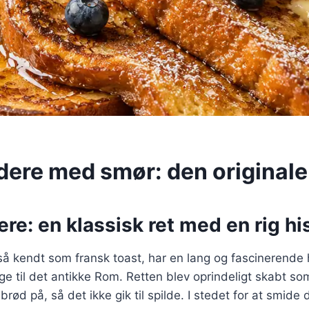
dere med smør: den originale
re: en klassisk ret med en rig hi
å kendt som fransk toast, har en lang og fascinerende h
age til det antikke Rom. Retten blev oprindeligt skabt s
ød på, så det ikke gik til spilde. I stedet for at smide 