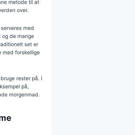
ne metode til at
verden over.
e serveres med
ift og de mange
aditionelt set er
 med forskellige
ruge rester på. I
eksempel på,
gende morgenmad.
rme