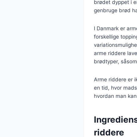
brødet dyppet i e
genbruge brød har
I Danmark er arm
forskellige toppi
variationsmulighe
arme riddere lav
brødtyper, såsom 
Arme riddere er i
en tid, hvor mads
hvordan man kan 
Ingrediens
riddere