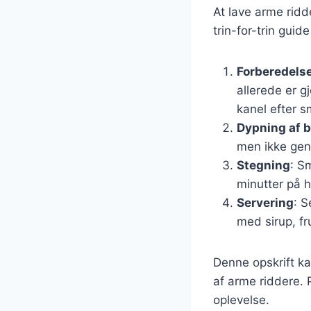
At lave arme ridd
trin-for-trin guide
Forberedelse
allerede er 
kanel efter 
Dypning af 
men ikke ge
Stegning
: S
minutter på h
Servering
: S
med sirup, fr
Denne opskrift ka
af arme riddere. P
oplevelse.