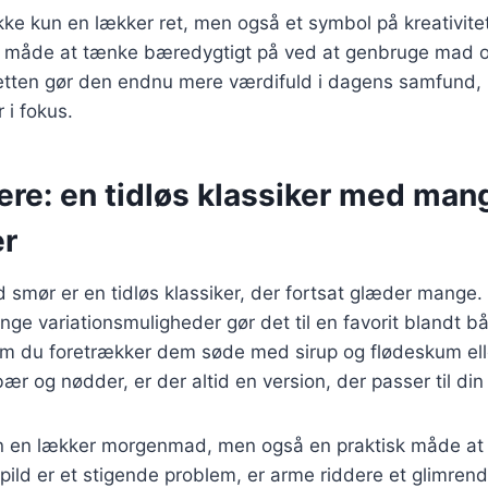
kke kun en lækker ret, men også et symbol på kreativite
 måde at tænke bæredygtigt på ved at genbruge mad o
retten gør den endnu mere værdifuld i dagens samfund,
 i fokus.
ere: en tidløs klassiker med man
er
smør er en tidløs klassiker, der fortsat glæder mange.
nge variationsmuligheder gør det til en favorit blandt 
m du foretrækker dem søde med sirup og flødeskum el
ær og nødder, er der altid en version, der passer til di
un en lækker morgenmad, men også en praktisk måde at b
pild er et stigende problem, er arme riddere et glimren