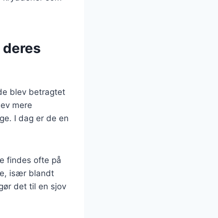
 deres
 de blev betragtet
lev mere
ge. I dag er de en
e findes ofte på
e, især blandt
r det til en sjov