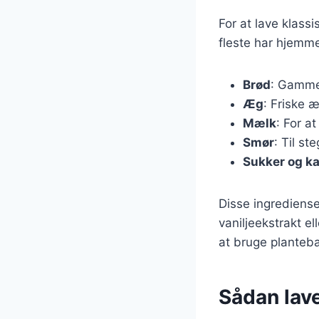
For at lave klass
fleste har hjemme
Brød
: Gammel
Æg
: Friske 
Mælk
: For a
Smør
: Til st
Sukker og k
Disse ingrediense
vaniljeekstrakt e
at bruge planteba
Sådan lav