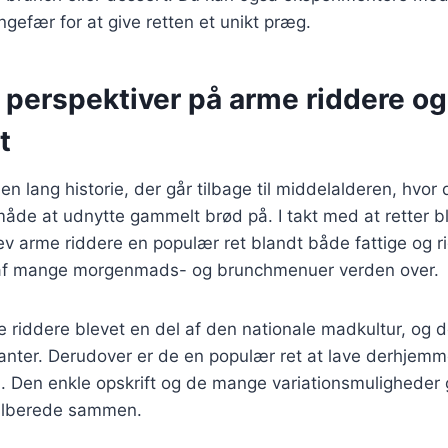
ngefær for at give retten et unikt præg.
 perspektiver på arme riddere og
t
en lang historie, der går tilbage til middelalderen, hvor
åde at udnytte gammelt brød på. I takt med at retter b
lev arme riddere en populær ret blandt både fattige og ri
 af mange morgenmads- og brunchmenuer verden over.
 riddere blevet en del af den nationale madkultur, og d
anter. Derudover er de en populær ret at lave derhjemm
. Den enkle opskrift og de mange variationsmuligheder gø
 tilberede sammen.