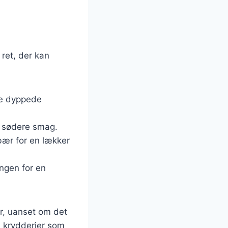
 ret, der kan
 de dyppede
n sødere smag.
bær for en lækker
ngen for en
er, uanset om det
d krydderier som