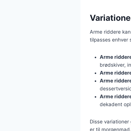
Variatione
Arme riddere kan v
tilpasses enhver 
Arme ridder
brødskiver, i
Arme ridder
Arme ridder
dessertversi
Arme ridder
dekadent opl
Disse variationer
er til morgenmad