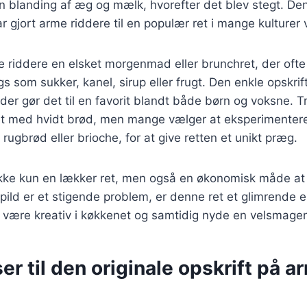
n blanding af æg og mælk, hvorefter det blev stegt. Den
 gjort arme riddere til en populær ret i mange kulturer 
e riddere en elsket morgenmad eller brunchret, der oft
ngs som sukker, kanel, sirup eller frugt. Den enkle opskr
der gør det til en favorit blandt både børn og voksne. Tr
et med hvidt brød, men mange vælger at eksperimentere
rugbrød eller brioche, for at give retten et unikt præg.
kke kun en lækker ret, men også en økonomisk måde at b
pild er et stigende problem, er denne ret et glimrende 
være kreativ i køkkenet og samtidig nyde en velsma
er til den originale opskrift på a