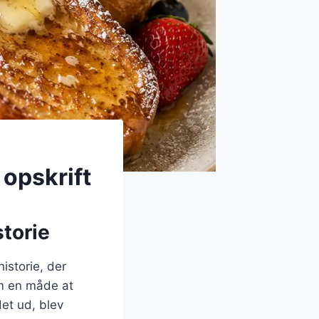
 opskrift
storie
istorie, der
om en måde at
det ud, blev