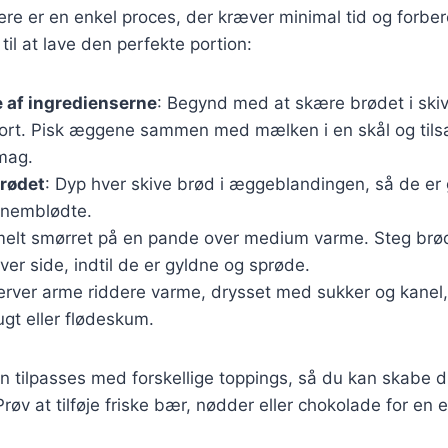
ere er en enkel proces, der kræver minimal tid og forber
 til at lave den perfekte portion:
 af ingredienserne
: Begynd med at skære brødet i skive
gjort. Pisk æggene sammen med mælken i en skål og tils
smag.
brødet
: Dyp hver skive brød i æggeblandingen, så de er
nnemblødte.
melt smørret på en pande over medium varme. Steg brøds
ver side, indtil de er gyldne og sprøde.
erver arme riddere varme, drysset med sukker og kanel,
ugt eller flødeskum.
n tilpasses med forskellige toppings, så du kan skabe d
røv at tilføje friske bær, nødder eller chokolade for en 