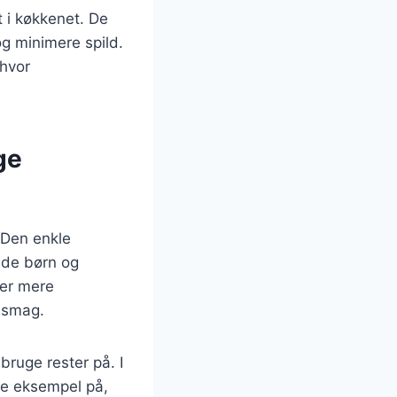
t i køkkenet. De
g minimere spild.
 hvor
ge
 Den enkle
både børn og
ler mere
n smag.
ruge rester på. I
de eksempel på,