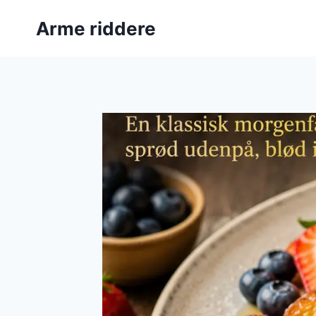
Fortsæt
Arme riddere
til
indhold