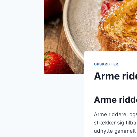
OPSKRIFTER
Arme rid
Arme ridde
Arme riddere, ogs
strækker sig tilb
udnytte gammelt br