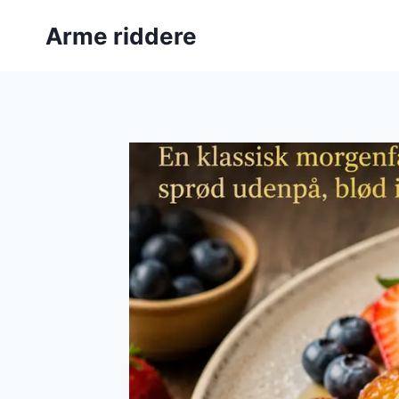
Fortsæt
Arme riddere
til
indhold