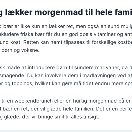
g lækker morgenmad til hele fami
 bær er ikke kun en lækker ret, men også en sund muli
inkludere friske bær får du en god dosis vitaminer og an
sund kost. Retten kan nemt tilpasses til forskellige kostb
e børn og voksne.
isk måde at introducere børn til sundere madvaner, da de
elsmagende. Du kan involvere dem i madlavningen ved a
r og toppings, hvilket kan gøre måltidet endnu mere 
 til en weekendbrunch eller en hurtig morgenmad på en 
bær en ret, der vil glæde hele familien. Det er en perf
glæde, der vil bringe smil til alles ansigt.