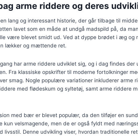
bag arme riddere og deres udvikl
n lang og interessant historie, der går tilbage til midde
 retten lavet som en måde at undgå madspild på, da ma
ville være blevet smidt ud. Ved at dyppe brødet i æg o
 en lækker og mættende ret.
gang har arme riddere udviklet sig, og i dag findes der u
ten. Fra klassiske opskrifter til moderne fortolkninger m
hver smag. Nogle populære variationer inkluderer arme 
riddere med flødeskum og syltetøj, samt arme riddere 
on med bær er blevet populær, da den tilføjer en sund 
kke kun velsmagende, men de er også fyldt med næringss
d livsstil. Denne udvikling viser, hvordan traditionelle re