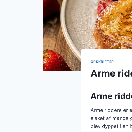
OPSKRIFTER
Arme rid
Arme ridde
Arme riddere er e
elsket af mange g
blev dyppet i en 