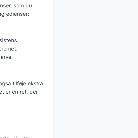
enser, som du
ngredienser:
sistens.
 cremet.
farve.
.
gså tilføje ekstra
et er en ret, der