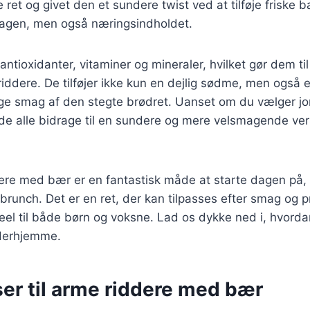
ret og givet den et sundere twist ved at tilføje friske bæ
agen, men også næringsindholdet.
antioxidanter, vitaminer og mineraler, hvilket gør dem t
e riddere. De tilføjer ikke kun en dejlig sødme, men også 
ige smag af den stegte brødret. Uanset om du vælger j
l de alle bidrage til en sundere og mere velsmagende ve
ere med bær er en fantastisk måde at starte dagen på, i
runch. Det er en ret, der kan tilpasses efter smag og 
deel til både børn og voksne. Lad os dykke ned i, hvord
derhjemme.
er til arme riddere med bær