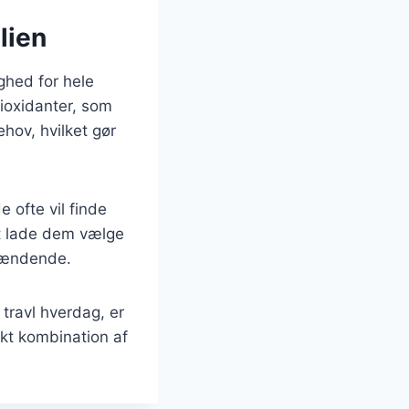
lien
ghed for hele
tioxidanter, som
ehov, hvilket gør
 ofte vil finde
t lade dem vælge
spændende.
travl hverdag, er
ekt kombination af