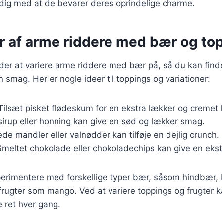
idig med at de bevarer deres oprindelige charme.
er af arme riddere med bær og to
er at variere arme riddere med bær på, så du kan find
n smag. Her er nogle ideer til toppings og variationer:
 Tilsæt pisket flødeskum for en ekstra lækker og cremet 
sirup eller honning kan give en sød og lækker smag.
tede mandler eller valnødder kan tilføje en dejlig crunch.
Smeltet chokolade eller chokoladechips kan give en eks
erimentere med forskellige typer bær, såsom hindbær,
frugter som mango. Ved at variere toppings og frugter 
ret hver gang.