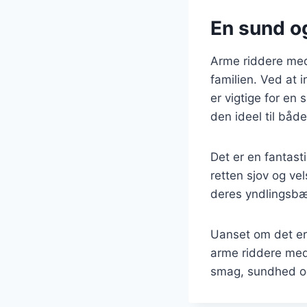
En sund o
Arme riddere med
familien. Ved at 
er vigtige for en 
den ideel til båd
Det er en fantast
retten sjov og v
deres yndlingsbæ
Uanset om det er
arme riddere med 
smag, sundhed og 