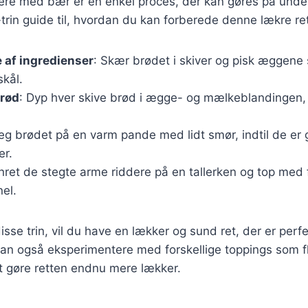
dere med bær er en enkel proces, der kan gøres på unde
r-trin guide til, hvordan du kan forberede denne lækre re
 af ingredienser
: Skær brødet i skiver og pisk ægge
skål.
brød
: Dyp hver skive brød i ægge- og mælkeblandingen,
teg brødet på en varm pande med lidt smør, indtil de er
er.
nret de stegte arme riddere på en tallerken og top med 
el.
disse trin, vil du have en lækker og sund ret, der er per
 kan også eksperimentere med forskellige toppings som 
at gøre retten endnu mere lækker.