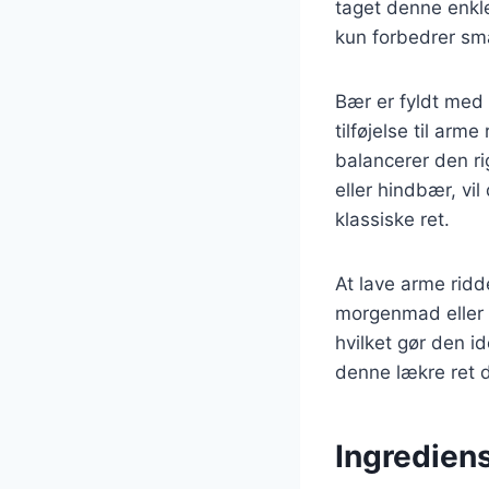
taget denne enkle 
kun forbedrer sm
Bær er fyldt med 
tilføjelse til arm
balancerer den r
eller hindbær, vi
klassiske ret.
At lave arme ridd
morgenmad eller b
hvilket gør den i
denne lækre ret 
Ingrediens