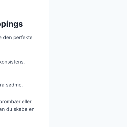
ppings
e den perfekte
konsistens.
tra sødme.
 brombær eller
kan du skabe en