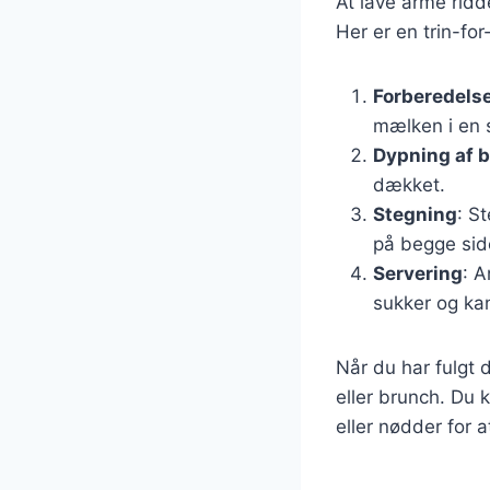
At lave arme rid
Her er en trin-fo
Forberedelse
mælken i en 
Dypning af 
dækket.
Stegning
: S
på begge sid
Servering
: A
sukker og kan
Når du har fulgt 
eller brunch. Du
eller nødder for 