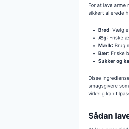
For at lave arme
sikkert allerede 
Brød
: Vælg e
Æg
: Friske æ
Mælk
: Brug 
Bær
: Friske 
Sukker og k
Disse ingrediense
smagsgivere som va
virkelig kan tilpa
Sådan lav