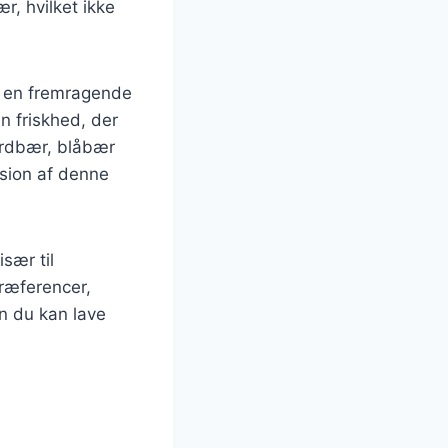
r, hvilket ikke
il en fremragende
en friskhed, der
ordbær, blåbær
rsion af denne
sær til
præferencer,
an du kan lave