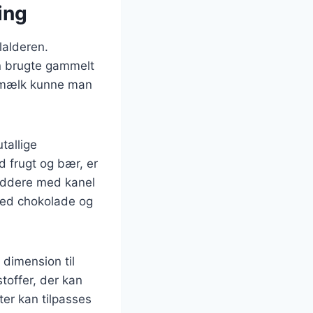
ing
lalderen.
n brugte gammelt
g mælk kunne man
tallige
ed frugt og bær, er
riddere med kanel
med chokolade og
dimension til
toffer, der kan
tter kan tilpasses