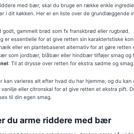
 riddere med bær, skal du bruge en række enkle ingredi
har i dit køkken. Her er en liste over de grundlæggende i
t godt, gammelt brød som fx franskbrød eller rugbrød.
g er essentielle for at give retten sin karakteristiske kon
mælk eller en plantebaseret alternativ for at gøre retten
bær som jordbær, blåbær eller hindbær tilføjer smag og 
anel
: Til at drysse over retten for ekstra sødme og smag
r kan varieres alt efter hvad du har hjemme, og du kan o
nilje eller citronskal for at give retten et ekstra pift. D
sses til din egen smag.
er du arme riddere med bær