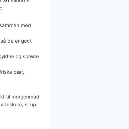
r 30 minutter.
t:
ne sammen med
 så de er godt
 gyldne og sprøde
friske bær,
fekt til morgenmad
flødeskum, sirup