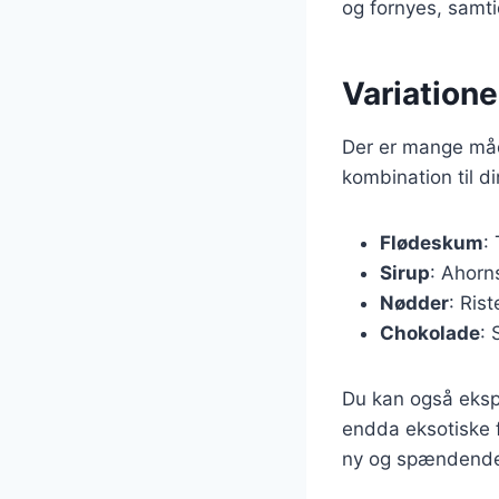
og fornyes, samt
Variation
Der er mange måd
kombination til di
Flødeskum
:
Sirup
: Ahorn
Nødder
: Ris
Chokolade
: 
Du kan også eksp
endda eksotiske 
ny og spændende 