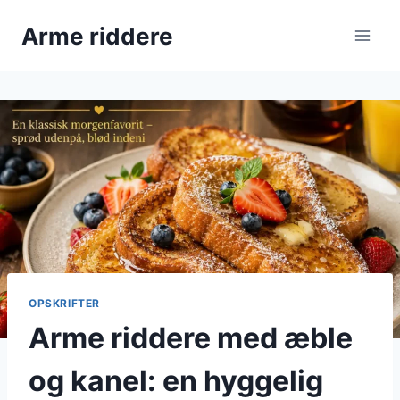
Fortsæt
Arme riddere
til
indhold
OPSKRIFTER
Arme riddere med æble
og kanel: en hyggelig